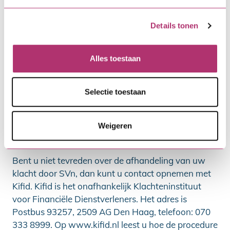
Klachten
Details tonen
Wij vinden het belangrijk dat u tevreden bent en
doen ons uiterste best om u zo goed mogelijk van
dienst te zijn. Toch kan het voorkomen dat u niet
Alles toestaan
tevreden bent en een klacht wilt indienen.
U kunt uw klacht schriftelijk indienen bij SVn via het
Selectie toestaan
klachtenformulier op svn.nl of per post naar SVn,
Postbus 40, 3800 AA Amersfoort. Kijk voor meer
Weigeren
informatie over onze klachtenprocedure op
www.svn.nl/klachtenprocedure.
Bent u niet tevreden over de afhandeling van uw
klacht door SVn, dan kunt u contact opnemen met
Kifid. Kifid is het onafhankelijk Klachteninstituut
voor Financiële Dienstverleners. Het adres is
Postbus 93257, 2509 AG Den Haag, telefoon: 070
333 8999. Op www.kifid.nl leest u hoe de procedure