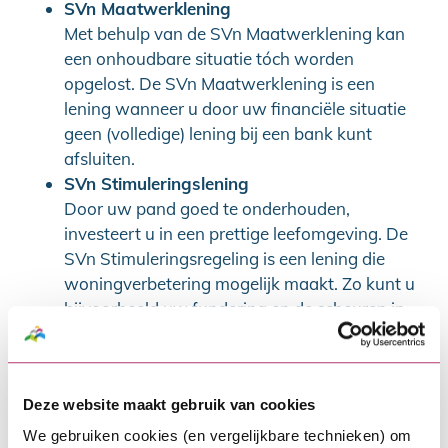
SVn Maatwerklening
Met behulp van de SVn Maatwerklening kan
een onhoudbare situatie tóch worden
opgelost. De SVn Maatwerklening is een
lening wanneer u door uw financiële situatie
geen (volledige) lening bij een bank kunt
afsluiten.
SVn Stimuleringslening
Door uw pand goed te onderhouden,
investeert u in een prettige leefomgeving. De
SVn Stimuleringsregeling is een lening die
woningverbetering mogelijk maakt. Zo kunt u
bijvoorbeeld uw fundering en de scheuren in
uw gevel herstellen of uw monumentale pand
restaureren.
Bereikbaarheid
Deze website maakt gebruik van cookies
We gebruiken cookies (en vergelijkbare technieken) om
SVn is bereikbaar per post, via e-mail en