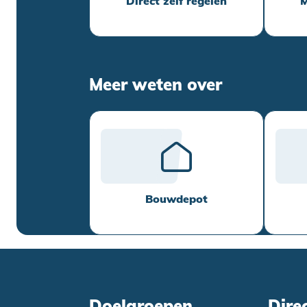
Direct zelf regelen
M
Meer weten over
Bouwdepot
Doelgroepen
Dire