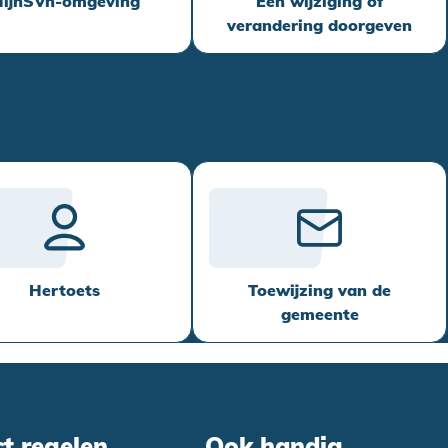
ijnSVn-omgeving
Een wijziging of
verandering doorgeven
Hertoets
Toewijzing van de
gemeente
ct regelen
Ook handig