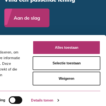
Aan de slag
Alles toestaan
liseren, om
e informatie
Selectie toestaan
e. Deze
rekt of die
in
Weigeren
n.
Disclaimer
Privacy
Cookies
ing
Details tonen