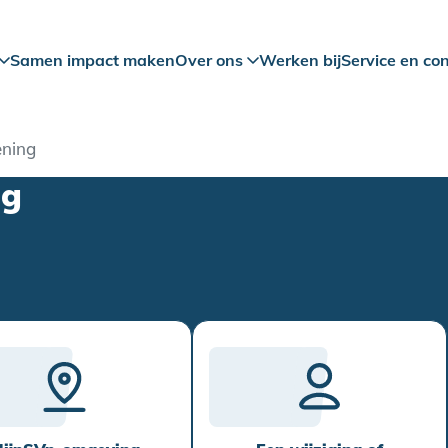
Samen impact maken
Over ons
Werken bij
Service en co
ening
ng