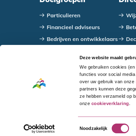
Particulieren
Wij
Financieel adviseurs
Bet
Bedrijven en ontwikkelaars
Dec
VvE's
Con
Deze website maakt gebru
Verenigingen, stichtingen
We gebruiken cookies (en 
en coöperaties
functies voor social medi
over uw gebruik van onze 
Overheden
partners kunnen deze gege
ze hebben verzameld op ba
Ga naar
hoofdinhoud
of naar de
voettekst
onze
cookieverklaring
.
Copyright SVn 2026, alle rechten voorbe
Toestemmingsselectie
Noodzakelijk
Toegankelijkheid