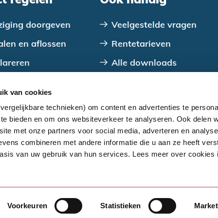
ziging doorgeven
Veelgestelde vragen
alen en aflossen
Rentetarieven
lareren
Alle downloads
tact opnemen
Over ons
ik van cookies
Alles over je lening
vergelijkbare technieken) om content en advertenties te persona
Aanmelden nieuwsbrief
a te bieden en om ons websiteverkeer te analyseren. Ook delen w
site met onze partners voor social media, adverteren en analys
vens combineren met andere informatie die u aan ze heeft verst
sis van uw gebruik van hun services. Lees meer over cookies 
houden. Geen gebruik zonder schriftelijke toestemming SV
Voorkeuren
Statistieken
Market