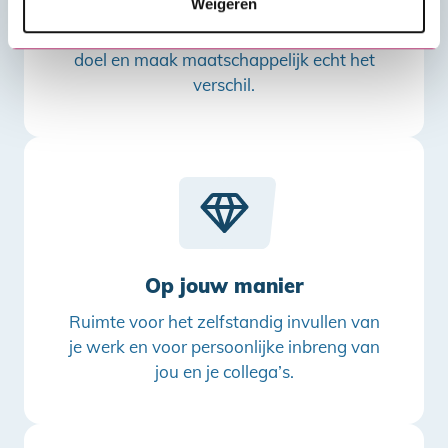
Weigeren
Draag met je collega’s bij aan hetzelfde
doel en maak maatschappelijk echt het
verschil.
Op jouw manier
Ruimte voor het zelfstandig invullen van
je werk en voor persoonlijke inbreng van
jou en je collega’s.