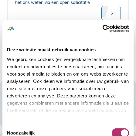
het ons weten via een open sollicitatie
Deze website maakt gebruik van cookies
We gebruiken cookies (en vergelijkbare technieken) om
content en advertenties te personaliseren, om functies
voor social media te bieden en om ons websiteverkeer te
analyseren. Ook delen we informatie over uw gebruik van
onze site met onze partners voor social media,
Heb je een vraag over werken bij
adverteren en analyse. Deze partners kunnen deze
SVn of over onze vacatures?
gegevens combineren met andere informatie die u aan ze
heeft verstrekt of die ze hebben verzameld op basis van
Mail onze recruiter
uw gebruik van hun services. Lees meer over cookies in
onze
cookieverklaring
.
Toestemmingsselectie
Waarom werken bij SVn?
Noodzakelijk