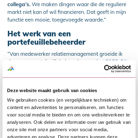
collega’s.
We maken dingen waar die de reguliere
markt niet kan of wil financieren. Dat geeft in mijn
functie een mooie, toegevoegde waarde.”
Het werk van een
portefeuillebeheerder
“Van medewerker relatiemanagement groeide ik
door naar portefeuillebeheerder voor het FSFE. Dit
fonds verstrekt zakelijke leningen aan duurzame
projecten in de provincie Friesland. Bijvoorbeeld
zonnepanelen op het dak van een agrarisch bedrijf.
Deze website maakt gebruik van cookies
Of laadpalen op het parkeerterrein van een bedrijf.
Ik ben het aanspreekpunt voor de leningnemer,
We gebruiken cookies (en vergelijkbare technieken) om
zorg dat declaraties uitbetaald worden en houd de
content en advertenties te personaliseren, om functies
betaling van rente en aflossing in de gaten.
Contact
voor social media te bieden en om ons websiteverkeer te
analyseren. Ook delen we informatie over uw gebruik van
met klanten vind ik altijd leuk, want ik spreek met
onze site met onze partners voor social media,
zowel grote bedrijven als eenmanszaken.
”
adverteren en analyse. Deze partners kunnen deze