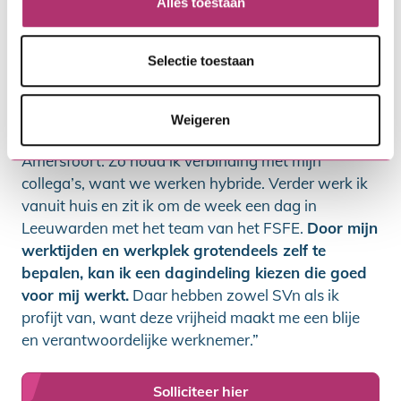
Alles toestaan
invalshoek naar processen die we al jarenlang
doen. Van mijn collega’s steek ik ook veel op. Zo
Selectie toestaan
leren we van elkaars ervaring.”
Vrijheid in werktijden en locatie
Weigeren
“Ik ben minimaal één dag per week op kantoor in
Amersfoort. Zo houd ik verbinding met mijn
collega’s, want we werken hybride. Verder werk ik
vanuit huis en zit ik om de week een dag in
Leeuwarden met het team van het FSFE.
Door mijn
werktijden en werkplek grotendeels zelf te
bepalen, kan ik een dagindeling kiezen die goed
voor mij werkt.
Daar hebben zowel SVn als ik
profijt van, want deze vrijheid maakt me een blije
en verantwoordelijke werknemer.”
Solliciteer hier