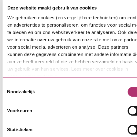
Controle en borging
Deze website maakt gebruik van cookies
Wij volgen de internationale regels van de Web
We gebruiken cookies (en vergelijkbare technieken) om cont
Content Accessibility Guidelines (WCAG). Wij
en advertenties te personaliseren, om functies voor social m
gebruiken WCAG 2.1 niveau A en AA. Deze regels
te bieden en om ons websiteverkeer te analyseren. Ook del
hebben 4 belangrijke punten:
we informatie over uw gebruik van onze site met onze partn
voor social media, adverteren en analyse. Deze partners
Waarneembaar
: je ziet, hoort, of voelt de
kunnen deze gegevens combineren met andere informatie di
informatie en onderdelen op
onze
aan ze heeft verstrekt of die ze hebben verzameld op basis 
website
duidelijk
uw gebruik van hun services. Lees meer over cookies in
Bedienbaar
: je gebruikt en navigeert de
onze
cookieverklaring
.
website makkelijk, ook met hulpmiddelen
Toestemmingsselectie
Begrijpelijk
: je begrijpt alle informatie en
Noodzakelijk
bediening op de website
Robuust
: je hebt toegang tot de inhoud via
Voorkeuren
verschillende browsers en hulpmiddelen, zoals
schermlezers.
Statistieken
Wat doen wij om onze diensten