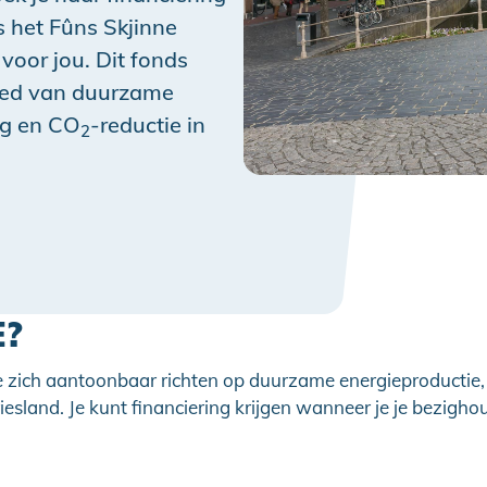
 het Fûns Skjinne
 voor jou. Dit fonds
bied van duurzame
ng en CO
-reductie in
2
E?
die zich aantoonbaar richten op duurzame energieproductie
iesland. Je kunt financiering krijgen wanneer je je bezigho