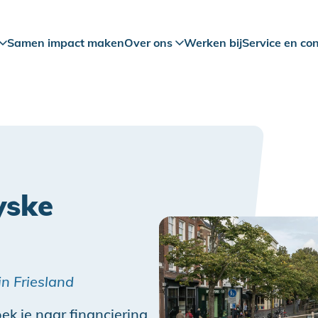
Samen impact maken
Over ons
Werken bij
Service en co
yske
in Friesland
ek je naar financiering