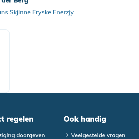
 der Berg
ns Skjinne Fryske Enerzjy
ct regelen
Ook handig
ziging doorgeven
Veelgestelde vragen