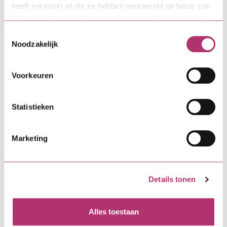
heeft verstrekt of die ze hebben verzameld op basis van
andere gemeentelijke regelingen worden daarbij
uw gebruik van hun services. Lees meer over cookies in
meegenomen.”
onze
cookieverklaring
.
Toestemmingsselectie
Daarnaast informeert de gemeente via de website,
Noodzakelijk
nieuwsbrieven en flyers. Ook financieel adviseurs
spelen een rol: zij komen vaak als eerste met
Voorkeuren
bewoners in contact en kunnen inwoners
attenderen op het bestaan van de Verzilverlening.
Statistieken
Persoonlijk contact als onderdeel
van de uitvoering
Marketing
Aanvragen voor de Verzilverlening verlopen via de
website van de gemeente Breda en worden intern
behandeld. Collega’s van wonen en energietransitie
Details tonen
werken hierbij samen. Wanneer een aanvraag
vragen oproept of nog niet volledig is, neemt de
Alles toestaan
gemeente contact op met de aanvrager om het