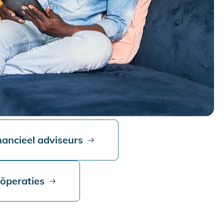
nancieel adviseurs
oöperaties