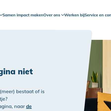
Samen impact maken
Over ons
Werken bij
Service en co
ina niet
 (meer) bestaat of is
tje?
pagina, naar
de