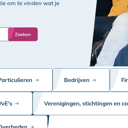
ie om te vinden wat je
Zoeken
Particulieren
Bedrijven
Fi
VvE's
Verenigingen, stichtingen en c
Overheden