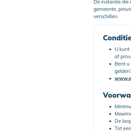
De instantie die
gemeente, provi
verschillen.
Conditi
U kunt
of prov
Bent u
gelden
www.en
Voorwaa
Minimu
Maximu
De loo
Tot een