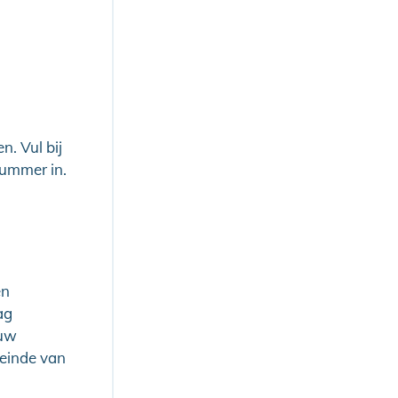
. Vul bij
nummer in.
en
ag
 uw
 einde van