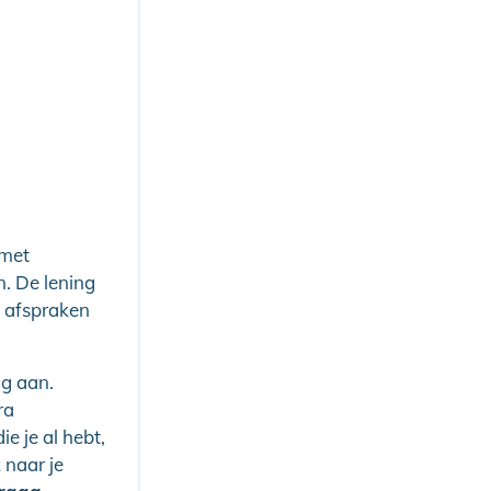
 met
n. De lening
e afspraken
ng aan.
ra
e je al hebt,
 naar je