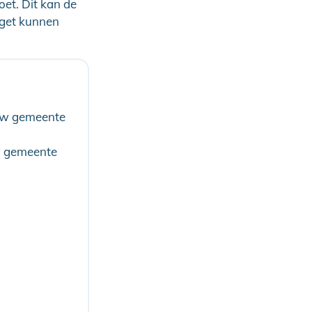
oet. Dit kan de
dget kunnen
 uw gemeente
w gemeente