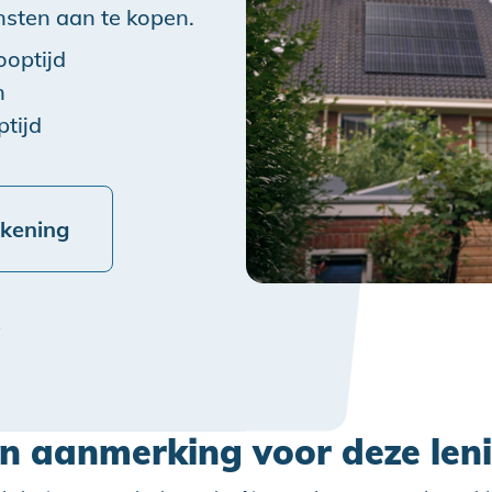
nsten aan te kopen.
ooptijd
n
ptijd
ekening
e
in aanmerking voor deze len