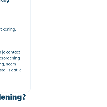
vraag
rekening.
 je contact
erordening
ing, neem
al is dat je
lening?