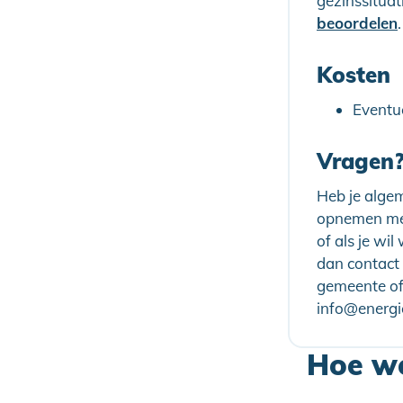
gezinssituat
beoordelen
.
Kosten
Eventue
Vragen
Heb je algem
opnemen met
of als je wi
dan contact 
gemeente of 
info@energi
Hoe we