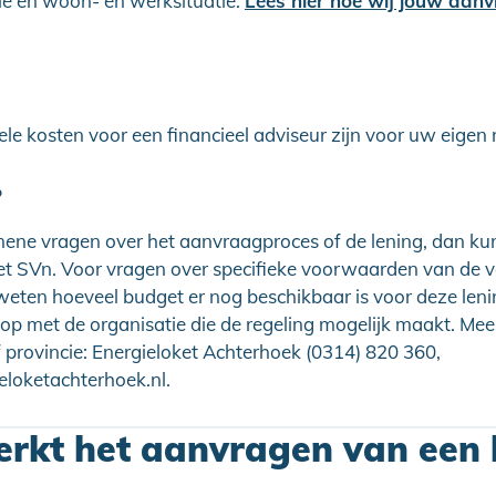
ie en woon- en werksituatie.
Lees hier hoe wij jouw aan
le kosten voor een financieel adviseur zijn voor uw eigen 
?
ene vragen over het aanvraagproces of de lening, dan kun
 SVn. Voor vragen over specifieke voorwaarden van de v
l weten hoeveel budget er nog beschikbaar is voor deze len
op met de organisatie die de regeling mogelijk maakt. Meest
provincie: Energieloket Achterhoek (0314) 820 360,
eloketachterhoek.nl.
rkt het aanvragen van een 