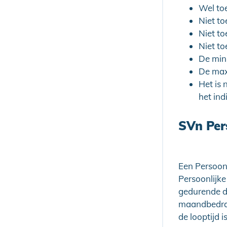
Wel to
Niet to
Niet to
Niet to
De min
De max
Het is 
het in
SVn Per
Een Persoonl
Persoonlijke
gedurende de 
maandbedrag 
de looptijd i