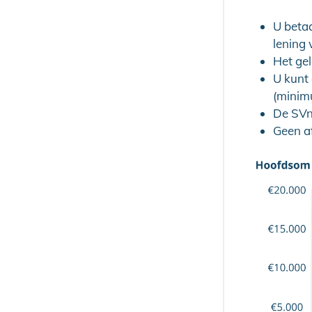
U betaa
lening 
Het ge
U kunt 
(minimu
De SVn 
Geen af