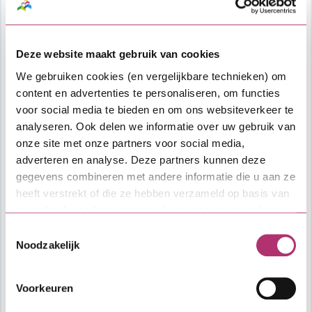
Kosten
Afsluitkosten: 1% over de hoofdsom van
Deze website maakt gebruik van cookies
de lening met een minimum van €
We gebruiken cookies (en vergelijkbare technieken) om
1.500,- en een maximum van € 7.500,-.
content en advertenties te personaliseren, om functies
Deze worden ingehouden op de SVn
voor social media te bieden en om ons websiteverkeer te
Zakelijke lening.
analyseren. Ook delen we informatie over uw gebruik van
Overige kosten, zoals kosten voor
onze site met onze partners voor social media,
financieel advies, taxatie en notaris.
adverteren en analyse. Deze partners kunnen deze
gegevens combineren met andere informatie die u aan ze
Vragen?
heeft verstrekt of die ze hebben verzameld op basis van
uw gebruik van hun services. Lees meer over cookies in
Heb je algemene vragen over het
onze
cookieverklaring
.
aanvraagproces of de lening, dan kun je
Toestemmingsselectie
Noodzakelijk
contact opnemen met SVn. Voor vragen over
specifieke voorwaarden van de verordening
of als je wil weten hoeveel budget er nog
Voorkeuren
beschikbaar is voor deze lening, neem dan