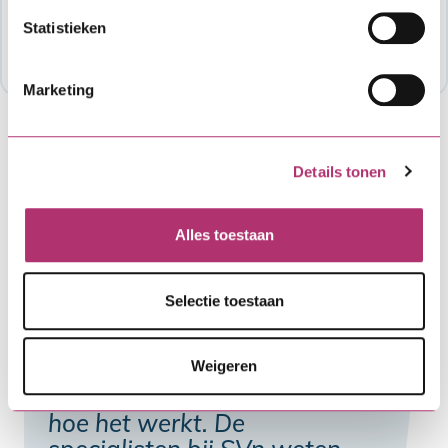
contact op met de organisatie die de regeling
Statistieken
mogelijk maakt. Meestal is dat je gemeente of
provincie: Publieksbalie: (0578) 678787.
Marketing
Details tonen
Alles toestaan
Selectie toestaan
"We hebben al eens eerder
een financiering
Weigeren
aangevraagd en weten nu
hoe het werkt. De