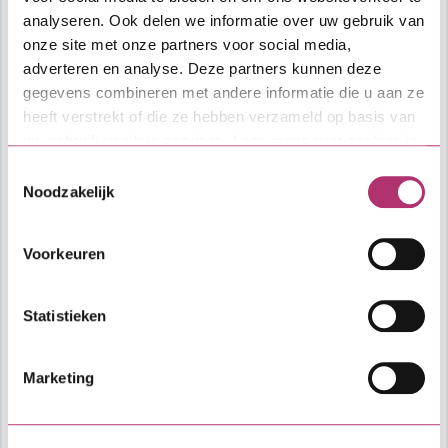
Schematische weergave van een annuïtaire
analyseren. Ook delen we informatie over uw gebruik van
aflossing:
onze site met onze partners voor social media,
adverteren en analyse. Deze partners kunnen deze
gegevens combineren met andere informatie die u aan ze
heeft verstrekt of die ze hebben verzameld op basis van
uw gebruik van hun services. Lees meer over cookies in
onze
cookieverklaring
.
Toestemmingsselectie
Noodzakelijk
Voorkeuren
Statistieken
Marketing