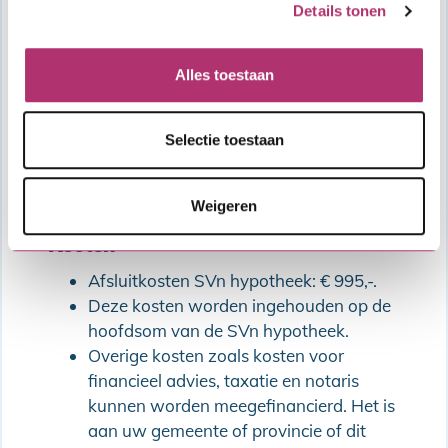
Details tonen
Bekijk de actuele
Algemene Bepalingen
Hypothecair krediet
of lees meer over onze
dienstverlening in de
vergelijkingskaart
.
Alles toestaan
Vraag je een Stimuleringslening aan?
Bekijk
dan hier de productvoorwaarden
.
Selectie toestaan
Vraag je een Blijverslening aan?
Bekijk dan
hier de productvoorwaarden
.
Weigeren
Kosten
Afsluitkosten SVn hypotheek: € 995,-.
Deze kosten worden ingehouden op de
hoofdsom van de SVn hypotheek.
Overige kosten zoals kosten voor
financieel advies, taxatie en notaris
kunnen worden meegefinancierd. Het is
aan uw gemeente of provincie of dit