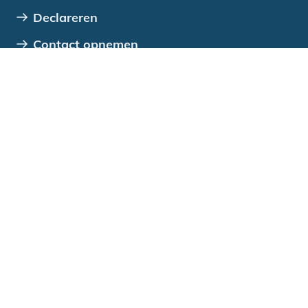
Declareren
Contact opnemen
Ook handig
Veelgestelde vragen
Rentetarieven
Alle downloads
Over ons
Alles over je lening
Aanmelden nieuwsbrief
Vind een passende lening