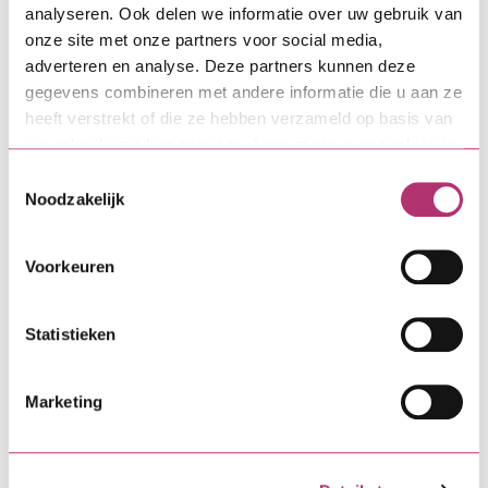
Aan de slag
analyseren. Ook delen we informatie over uw gebruik van
onze site met onze partners voor social media,
adverteren en analyse. Deze partners kunnen deze
gegevens combineren met andere informatie die u aan ze
Direct zelf regelen
heeft verstrekt of die ze hebben verzameld op basis van
uw gebruik van hun services. Lees meer over cookies in
onze
cookieverklaring
.
Toestemmingsselectie
MijnSVn-omgeving
Noodzakelijk
Een wijziging of verandering
Voorkeuren
doorgeven
Statistieken
Meer weten over
Marketing
Bouwdepot