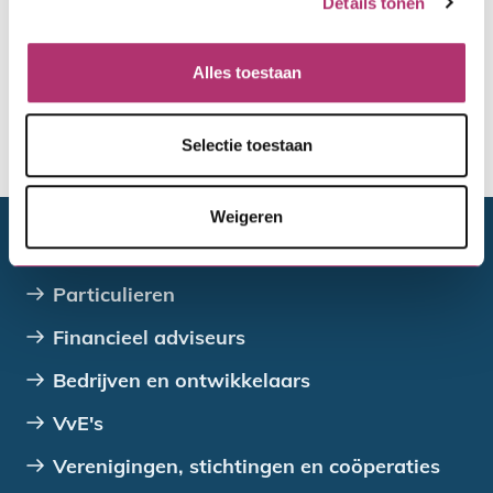
Details tonen
Hertoets
Alles toestaan
Selectie toestaan
De toewijzing van de gemeente
Weigeren
Doelgroepen
Particulieren
Financieel adviseurs
Bedrijven en ontwikkelaars
VvE's
Verenigingen, stichtingen en coöperaties