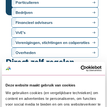
Particulieren
Bedrijven
Financieel adviseurs
VvE's
Verenigingen, stichtingen en coöperaties
Overheden
Direct zelf regelen
Wil je een wijziging doorgeven of ben je op
zoek naar meer informatie? Je vindt
Deze website maakt gebruik van cookies
hieronder informatie over deze
We gebruiken cookies (en vergelijkbare technieken) om
onderwerpen en meer.
content en advertenties te personaliseren, om functies
voor social media te bieden en om ons websiteverkeer te