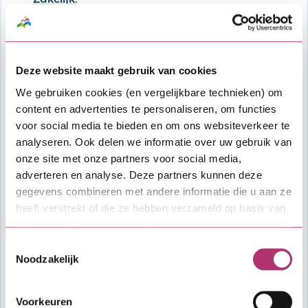
Kosten
Afsluitkosten: 1% over de hoofdsom van
de lening met een minimum van €
Deze website maakt gebruik van cookies
1.500,- en een maximum van € 7.500,-.
We gebruiken cookies (en vergelijkbare technieken) om
Deze worden ingehouden op de SVn
content en advertenties te personaliseren, om functies
Zakelijke lening.
voor social media te bieden en om ons websiteverkeer te
Overige kosten, zoals kosten voor
analyseren. Ook delen we informatie over uw gebruik van
financieel advies, taxatie en notaris.
onze site met onze partners voor social media,
adverteren en analyse. Deze partners kunnen deze
Vragen?
gegevens combineren met andere informatie die u aan ze
heeft verstrekt of die ze hebben verzameld op basis van
Heb je algemene vragen over het
uw gebruik van hun services. Lees meer over cookies in
aanvraagproces of de lening, dan kun je
onze
cookieverklaring
.
contact opnemen met SVn. Voor vragen over
Toestemmingsselectie
Noodzakelijk
specifieke voorwaarden van de verordening
of als je wil weten hoeveel budget er nog
beschikbaar is voor deze lening, neem dan
Voorkeuren