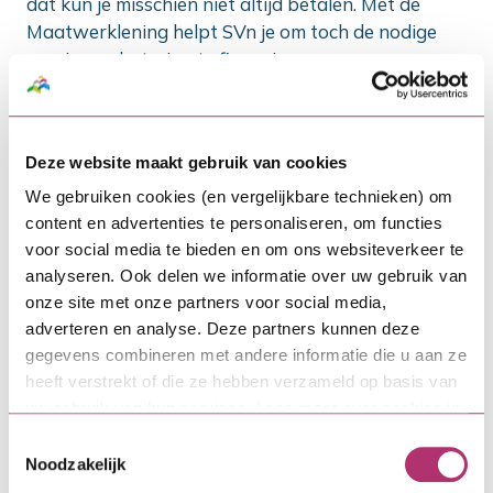
dat kun je misschien niet altijd betalen. Met de
Maatwerklening helpt SVn je om toch de nodige
woningverbetering te financieren.
Hoe zit de Maatwerklening in
elkaar?
Deze website maakt gebruik van cookies
De SVn Maatwerklening is een hypothecaire lening
We gebruiken cookies (en vergelijkbare technieken) om
en bestaat uit twee delen die onlosmakelijk met
content en advertenties te personaliseren, om functies
elkaar verbonden zijn:
voor social media te bieden en om ons websiteverkeer te
Leningdeel 1: de Maatwerklening. Dit deel los
analyseren. Ook delen we informatie over uw gebruik van
je tijdens de looptijd annuïtair af. Dit betekent
onze site met onze partners voor social media,
dat je elke maand hetzelfde bedrag betaalt
adverteren en analyse. Deze partners kunnen deze
aan aflossing en rente. Dit bedrag wordt ook
gegevens combineren met andere informatie die u aan ze
wel annuïteit genoemd.
heeft verstrekt of die ze hebben verzameld op basis van
Leningdeel 2: de Combinatielening. De
uw gebruik van hun services. Lees meer over cookies in
Combinatielening loopt tijdens de looptijd op,
onze
cookieverklaring
.
Toestemmingsselectie
zolang je de maandlasten voor de beide delen
Noodzakelijk
niet kunt betalen.