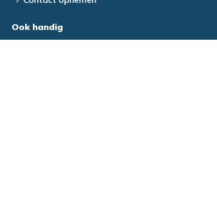
Ook handig
Veelgestelde vragen
Rentetarieven
Alle downloads
Over ons
Alles over je lening
Aanmelden nieuwsbrief
Vind een passende lening
Aan de slag