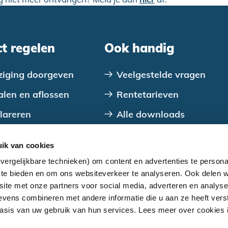
ct regelen
Ook handig
ziging doorgeven
Veelgestelde vragen
alen en aflossen
Rentetarieven
lareren
Alle downloads
tact opnemen
Over ons
ik van cookies
Alles over je lening
vergelijkbare technieken) om content en advertenties te persona
Aanmelden nieuwsbrief
a te bieden en om ons websiteverkeer te analyseren. Ook delen w
site met onze partners voor social media, adverteren en analys
vens combineren met andere informatie die u aan ze heeft verst
sis van uw gebruik van hun services. Lees meer over cookies 