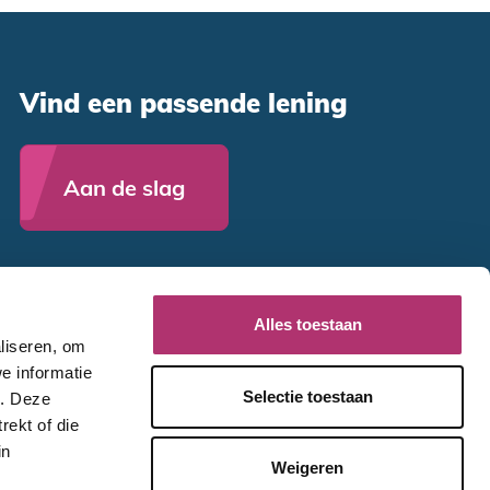
Vind een passende lening
Aan de slag
Alles toestaan
liseren, om
e informatie
Selectie toestaan
e. Deze
rekt of die
in
Weigeren