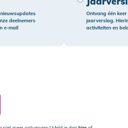
Jaarvers
e nieuwsupdates
Ontvang één keer 
onze deelnemers
jaarverslag. Hieri
n e-mail
activiteiten en bel
ag niet meer ontvangen? Meld je dan
hier
af.