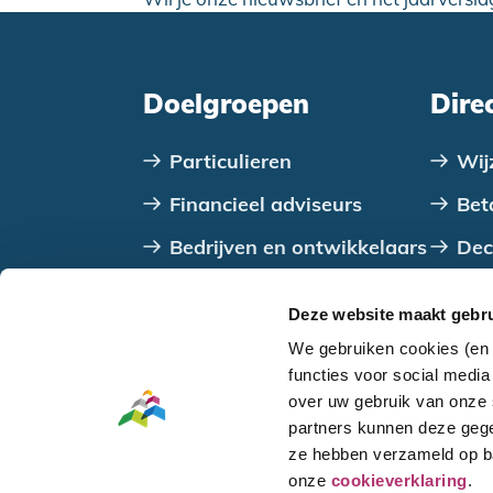
Doelgroepen
Dire
Particulieren
Wij
Financieel adviseurs
Bet
Bedrijven en ontwikkelaars
Dec
VvE's
Con
Deze website maakt gebru
Verenigingen, stichtingen
We gebruiken cookies (en 
en coöperaties
functies voor social medi
over uw gebruik van onze 
Overheden
partners kunnen deze gege
ze hebben verzameld op ba
Ga naar
hoofdinhoud
of naar de
voettekst
onze
cookieverklaring
.