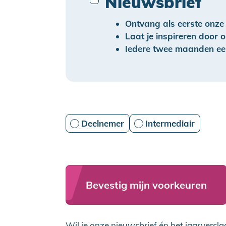
Nieuwsbrief
Ontvang als eerste onz
Laat je inspireren door 
Iedere twee maanden ee
Deelnemer
Intermediair
Bevestig mijn voorkeuren
Wil je onze nieuwsbrief én het jaarversl