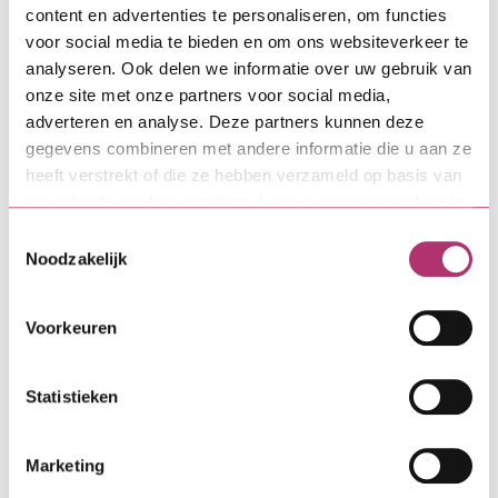
content en advertenties te personaliseren, om functies
voor social media te bieden en om ons websiteverkeer te
analyseren. Ook delen we informatie over uw gebruik van
onze site met onze partners voor social media,
adverteren en analyse. Deze partners kunnen deze
gegevens combineren met andere informatie die u aan ze
Fonds Duurzaam Funderingsherstel
heeft verstrekt of die ze hebben verzameld op basis van
vanaf 1 juli landelijk beschikbaar
uw gebruik van hun services. Lees meer over cookies in
Particuliere woningeigenaren met
onze
cookieverklaring
.
Toestemmingsselectie
ernstige funderingsproblemen kunnen
Noodzakelijk
vanaf nu terecht bij het Fonds
Duurzaam Funderingsherstel, ook als zij
Voorkeuren
buiten de huidige deelnemende
…
gemeenten wonen. Daarmee is de
financieringsregeling vanaf vandaag
Statistieken
landelijk beschikbaar.
Marketing