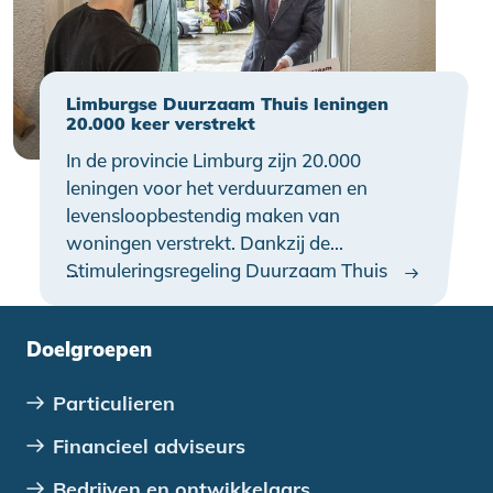
Limburgse Duurzaam Thuis leningen
20.000 keer verstrekt
In de provincie Limburg zijn 20.000
leningen voor het verduurzamen en
levensloopbestendig maken van
woningen verstrekt. Dankzij de
Stimuleringsregeling Duurzaam Thuis
…
financieren woningeigenaren en
huurders in de provincie Limburg tegen
Doelgroepen
gunstige voorwaarden maatregelen in
en aan hun woning. “Dit laat zien dat er
Particulieren
behoefte is aan dit financiële steuntje in
de rug”, zegt gedeputeerde Maarten van
Financieel adviseurs
Gaans-Gijbels.
Bedrijven en ontwikkelaars