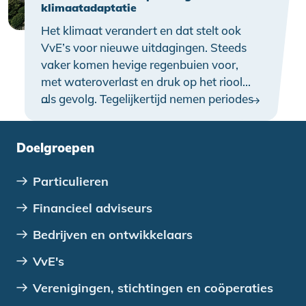
klimaatadaptatie
Het klimaat verandert en dat stelt ook
VvE’s voor nieuwe uitdagingen. Steeds
vaker komen hevige regenbuien voor,
met wateroverlast en druk op het riool
als gevolg. Tegelijkertijd nemen periodes
…
van hitte toe. Klimaatadaptatie – het
aanpassen van gebouwen aan deze
Doelgroepen
veranderingen – wordt daarom steeds
belangrijker. Het dak van een
Particulieren
appartementencomplex biedt kansen.
Financieel adviseurs
Bedrijven en ontwikkelaars
VvE's
Verenigingen, stichtingen en coöperaties