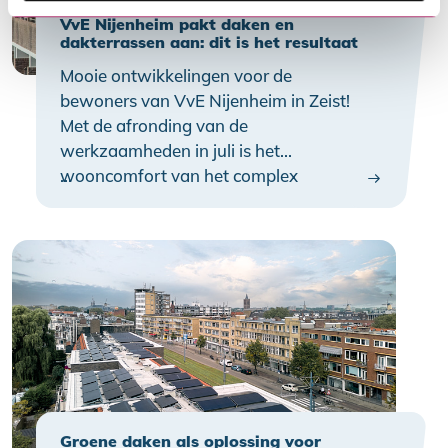
VvE Nijenheim pakt daken en
dakterrassen aan: dit is het resultaat
Mooie ontwikkelingen voor de
bewoners van VvE Nijenheim in Zeist!
Met de afronding van de
werkzaamheden in juli is het
wooncomfort van het complex
…
merkbaar toegenomen. Bovendien zijn
de daken en dakterrassen weer
toekomstbestendig en op orde.
Groene daken als oplossing voor