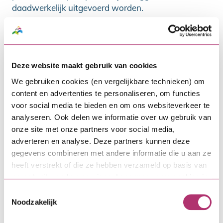
daadwerkelijk uitgevoerd worden.
Vragen over de vervolgstappen?
VvE-accountmanagers Edward en Mark van SVn
Deze website maakt gebruik van cookies
denken graag met VvE’s mee over onderhouds- en
verduurzamingsplannen en de financiering
We gebruiken cookies (en vergelijkbare technieken) om
content en advertenties te personaliseren, om functies
daarvan.
Neem contact met ze op
voor
voor social media te bieden en om ons websiteverkeer te
(vrijblijvend) advies.
analyseren. Ook delen we informatie over uw gebruik van
Ook interessant:
onze site met onze partners voor social media,
adverteren en analyse. Deze partners kunnen deze
gegevens combineren met andere informatie die u aan ze
heeft verstrekt of die ze hebben verzameld op basis van
uw gebruik van hun services. Lees meer over cookies in
onze
cookieverklaring
.
Toestemmingsselectie
Noodzakelijk