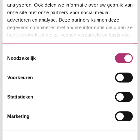
lenen en daarvoor de eerste drie jaar geen
analyseren. Ook delen we informatie over uw gebruik van
maandlasten hebben, weegt voor starters op tegen
onze site met onze partners voor social media,
de hogere rente. Ze maken graag gebruik van de
adverteren en analyse. Deze partners kunnen deze
Starterslening. Niet alleen vanwege alle voordelen,
gegevens combineren met andere informatie die u aan ze
maar ook omdat ze het zien als een dienst van de
heeft verstrekt of die ze hebben verzameld op basis van
gemeente. Dat wekt vertrouwen.”
uw gebruik van hun services. Lees meer over cookies in
onze
cookieverklaring
.
Toestemmingsselectie
Noodzakelijk
Ook interessant:
Voorkeuren
Statistieken
Marketing