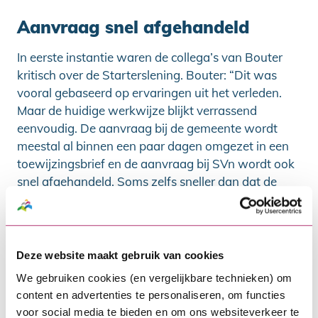
Aanvraag snel afgehandeld
In eerste instantie waren de collega’s van Bouter
kritisch over de Starterslening. Bouter: “Dit was
vooral gebaseerd op ervaringen uit het verleden.
Maar de huidige werkwijze blijkt verrassend
eenvoudig. De aanvraag bij de gemeente wordt
meestal al binnen een paar dagen omgezet in een
toewijzingsbrief en de aanvraag bij SVn wordt ook
snel afgehandeld. Soms zelfs sneller dan dat de
goedkeuring voor de eerste hypotheek binnen is.”
Hogere rente geen probleem
Deze website maakt gebruik van cookies
Is de iets hogere rente van de Starterslening nog
We gebruiken cookies (en vergelijkbare technieken) om
een probleem voor zijn klanten? “Niet echt”, aldus
content en advertenties te personaliseren, om functies
Bouter. “Het voordeel van een extra bedrag kunnen
voor social media te bieden en om ons websiteverkeer te