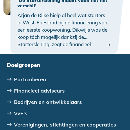
‘De Starterslening maakt vaak nét het
verschil’
Arjan de Rijke hielp al heel wat starters
in West-Friesland bij de financiering van
een eerste koopwoning. Dikwijls was de
koop tóch mogelijk dankzij de
Starterslening, zegt de financieel
…
adviseur en eigenaar van Westfriesgoed
Makelaars en Adviseurs. “Een
Doelgroepen
Starterslening van 30.000 of 50.000
euro is vaak net het verschil tussen wel
Particulieren
of niet financieren van een eerste
woning.”
Financieel adviseurs
Bedrijven en ontwikkelaars
VvE's
Verenigingen, stichtingen en coöperaties