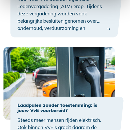
Ledenvergadering (ALV) erop. Tijdens
deze vergadering worden vaak
belangrijke besluiten genomen over
onderhoud, verduurzaming en
…
investeringen in het gebouw. Een besluit
nemen is één ding; de uitvoering is een
volgende stap. Juist de zomerperiode is
een goed moment om door te pakken.
Laadpalen zonder toestemming: is
jouw VvE voorbereid?
Steeds meer mensen rijden elektrisch.
Ook binnen VvE’s groeit daarom de