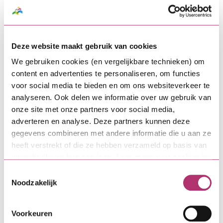
Foto door Marjan Sins Fotografie©
v.l.n.r.: Peter de Groot (VVD), Pieter Grinwis (CU),
Bert van de Weerd (SVn), Simone van de Kuit
Deze website maakt gebruik van cookies
(Stichting OpMaat), Hans Meurs (VORM)
We gebruiken cookies (en vergelijkbare technieken) om
content en advertenties te personaliseren, om functies
Ook interessant:
voor social media te bieden en om ons websiteverkeer te
analyseren. Ook delen we informatie over uw gebruik van
onze site met onze partners voor social media,
adverteren en analyse. Deze partners kunnen deze
gegevens combineren met andere informatie die u aan ze
heeft verstrekt of die ze hebben verzameld op basis van
uw gebruik van hun services. Lees meer over cookies in
onze
cookieverklaring
.
Toestemmingsselectie
Noodzakelijk
Webinar: Inzet
betaalbaarheidsinstrumenten voor
Voorkeuren
gemeenten