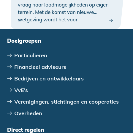
vraag naar laadmogelijkheden op eigen
terrein. Met de komst van nieuwe
wetgeving wordt het voor
…
appartementseigenaren bovendien
eenvoudiger om een laadpaal te
Doelgroepen
realiseren. Juist daarom is dit een goed
moment voor VvE’s om vooruit te kijken.
Particulieren
Financieel adviseurs
Bedrijven en ontwikkelaars
VvE's
Verenigingen, stichtingen en coöperaties
Overheden
Direct regelen