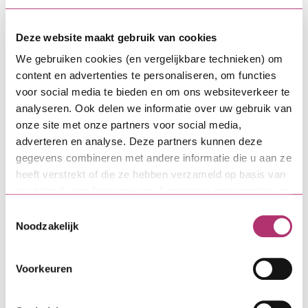
Veel aanvragen? Neem van tevoren contact op met
SVn
Deze website maakt gebruik van cookies
Kredietacceptant Lent van Ede van SVn heeft de
We gebruiken cookies (en vergelijkbare technieken) om
aanvragen van het Haagse CPO-project begeleid.
content en advertenties te personaliseren, om functies
“We zijn van het begin van het project samen
voor social media te bieden en om ons websiteverkeer te
opgetrokken. Wat je hier als financieel adviseur van
analyseren. Ook delen we informatie over uw gebruik van
kunt leren? Neem in een vroeg stadium contact op,
onze site met onze partners voor social media,
als er een pakketje aanvragen aankomt. Dat
adverteren en analyse. Deze partners kunnen deze
kunnen we samen kijken hoe we het
gegevens combineren met andere informatie die u aan ze
aanvraagproces zo goed mogelijk kunnen laten
heeft verstrekt of die ze hebben verzameld op basis van
verlopen.”
uw gebruik van hun services. Lees meer over cookies in
onze
cookieverklaring
.
Toestemmingsselectie
3 tips van Jamie voor financieel
Noodzakelijk
adviseurs
Voorkeuren
Communiceer proactief met je klanten. Stijgt
de rente? Valt de bouw duurder uit? Komt er