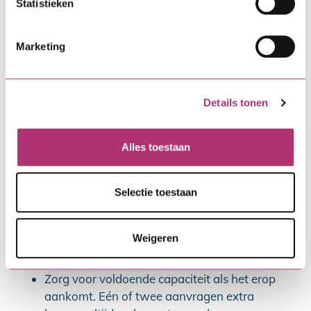
een deadline aan? Vertel het. Dat scheelt ook
Statistieken
weer telefoontjes. Bij dit project hebben we
bijvoorbeeld een Whatsapp-groep
Marketing
aangemaakt waar de antwoorden van alle
vragen die ons gesteld werden met iedereen
gedeeld werden.
Details tonen
Weet welk product je aanbiedt. Wij hebben,
voor de aanvragen gingen lopen, de
aanvraagstraat van de Starterslening bekeken
Alles toestaan
en een soort handleiding voor onze starters
gemaakt. Soms wordt een document door
bouwgroepleden of de verstrekker van de
Selectie toestaan
eerste hypotheek net anders genoemd dan in
de aanvraagstraat van de Starterslening. Dat
Weigeren
soort dingen zijn handig om van tevoren te
weten. Scheelt een hoop telefoontjes.
Zorg voor voldoende capaciteit als het erop
aankomt. Eén of twee aanvragen extra