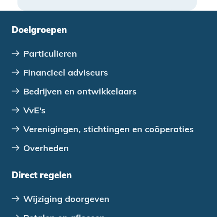
adviseur en eigenaar van Westfriesgoed
Makelaars en Adviseurs. “Een
Doelgroepen
Starterslening van 30.000 of 50.000
euro is vaak net het verschil tussen wel
Particulieren
of niet financieren van een eerste
woning.”
Financieel adviseurs
Bedrijven en ontwikkelaars
VvE's
Verenigingen, stichtingen en coöperaties
Overheden
Direct regelen
Wijziging doorgeven