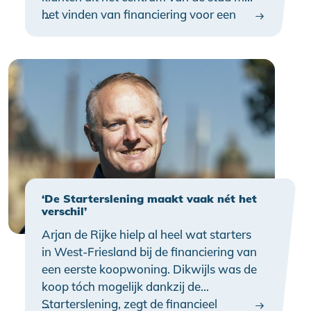
het vinden van financiering voor een
…
(eerste) koopwoning.
‘De Starterslening maakt vaak nét het
verschil’
Arjan de Rijke hielp al heel wat starters
in West-Friesland bij de financiering van
een eerste koopwoning. Dikwijls was de
koop tóch mogelijk dankzij de
Starterslening, zegt de financieel
…