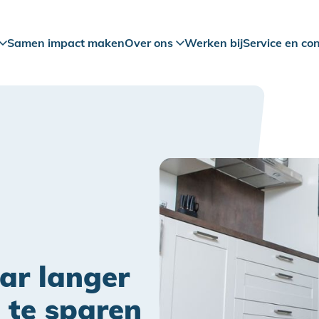
Samen impact maken
Over ons
Werken bij
Service en co
aar langer
 te sparen