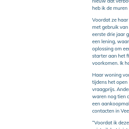
nieuw dat verbo
heb ik de muren
Voordat ze haar
met gebruik van d
eerste drie jaar 
een lening, waar
oplossing om een
starter aan het f
voorkomen. Ik h
Haar woning von
tijdens het open
vraagprijs. Ande
waren nog tien a
een aankoopmake
contacten in Ve
“Voordat ik deze