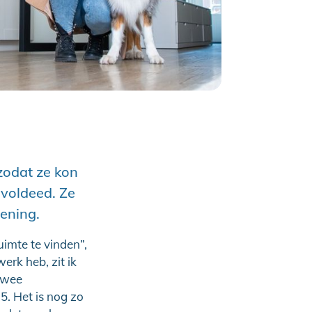
 zodat ze kon
voldeed. Ze
lening.
imte te vinden”,
erk heb, zit ik
twee
5. Het is nog zo