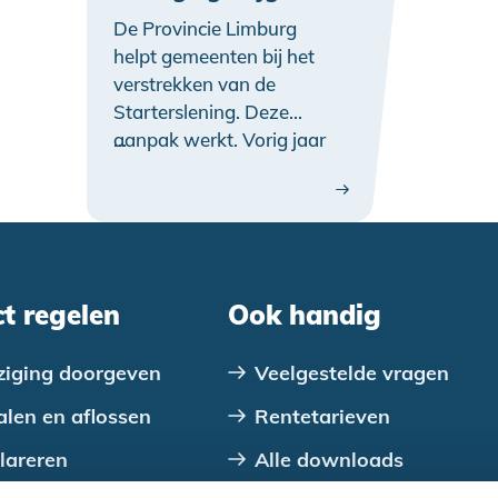
De Provincie Limburg
helpt gemeenten bij het
verstrekken van de
Starterslening. Deze
aanpak werkt. Vorig jaar
…
werden in de provincie
maar liefst 799
Startersleningen
verstrekt, een record. Wat
maakt deze aanpak zo’n
succes? Vijf vragen aan
ct regelen
Ook handig
gedeputeerde Michael
Theuns (Wonen).
ziging doorgeven
Veelgestelde vragen
alen en aflossen
Rentetarieven
lareren
Alle downloads