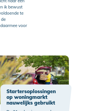
richt naar een
en ik bewust
voldoende te
 de
et daarmee voor
Startersoplossingen
op woningmarkt
nauwelijks gebruikt