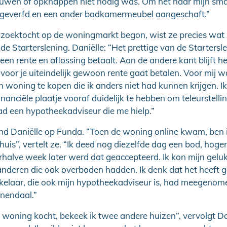
uwen of opknappen niet nodig was. Om het naar mijn sm
 geverfd en een ander badkamermeubel aangeschaft.”
 zoektocht op de woningmarkt begon, wist ze precies wat 
e Starterslening. Daniëlle: “Het prettige van de Startersle
geen rente en aflossing betaalt. Aan de andere kant blijft he
voor je uiteindelijk gewoon rente gaat betalen. Voor mij w
 woning te kopen die ik anders niet had kunnen krijgen. Ik
inanciële plaatje vooraf duidelijk te hebben om teleurstelli
ad een hypotheekadviseur die me hielp.”
d Daniëlle op Funda. “Toen de woning online kwam, ben i
 huis”, vertelt ze. “Ik deed nog diezelfde dag een bod, hoge
rhalve week later werd dat geaccepteerd. Ik kon mijn geluk 
nderen die ook overboden hadden. Ik denk dat het heeft g
laar, die ook mijn hypotheekadviseur is, had meegenomen
enendaal.”
 woning kocht, bekeek ik twee andere huizen”, vervolgt Dan