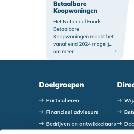
Betaalbare
Koopwoningen
Het Nationaal Fonds
Betaalbare
Koopwoningen maakt het
vanaf eind 2024 mogelijk
om meer
…
nieuwbouwwoningen
betaalbaar aan te bieden
aan starters met
middeninkomens. Via het
Doelgroepen
Dire
fonds worden woningen
met een koperskorting
Particulieren
Wij
van maximaal 70.000
euro verkocht. Het
Financieel adviseurs
Bet
Stimuleringsfonds
Bedrijven en ontwikkelaars
Dec
Volkshuisvesting
Nederlandse gemeenten