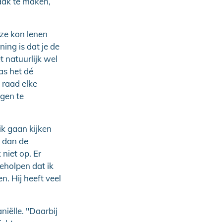
aak te maken,
ze kon lenen
ning is dat je de
t natuurlijk wel
as het dé
 raad elke
ngen te
k gaan kijken
r dan de
niet op. Er
eholpen dat ik
. Hij heeft veel
iëlle. "Daarbij