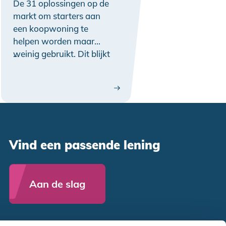
De 31 oplossingen op de
markt om starters aan
een koopwoning te
helpen worden maar
weinig gebruikt. Dit blijkt
…
uit onderzoek dat NHG
samen met SVn heeft
uitgevoerd in opdracht
van minister Hugo de
Jonge. De organisaties
roepen gemeenten en
particuliere instanties op
Vind een passende lening
om gebruik te maken van
bestaande oplossingen en
niet het wiel opnieuw uit
Aan de slag
te vinden. “Er liggen
verschillende pasklare
oplossingen op de plank”,