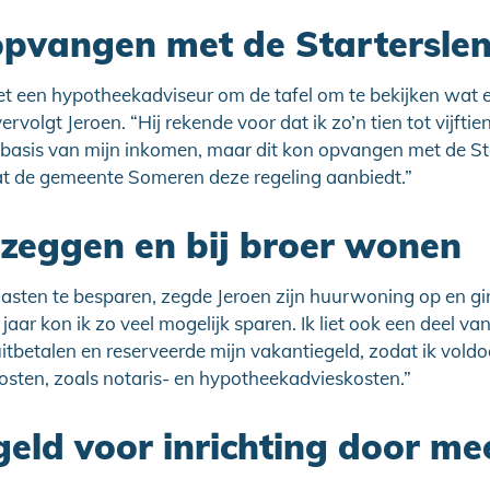
opvangen met de Startersle
met een hypotheekadviseur om de tafel om te bekijken wat 
rvolgt Jeroen. “Hij rekende voor dat ik zo’n tien tot vijfti
basis van mijn inkomen, maar dit kon opvangen met de Sta
at de gemeente Someren deze regeling aanbiedt.”
zeggen en bij broer wonen
asten te besparen, zegde Jeroen zijn huurwoning op en ging
jaar kon ik zo veel mogelijk sparen. Ik liet ook een deel va
tbetalen en reserveerde mijn vakantiegeld, zodat ik vold
sten, zoals notaris- en hypotheekadvieskosten.”
geld voor inrichting door m