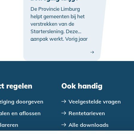
De Provincie Limburg
helpt gemeenten bij het
verstrekken van de
Starterslening. Deze
aanpak werkt. Vorig jaar
…
werden in de provincie
maar liefst 799
Startersleningen
verstrekt, een record. Wat
maakt deze aanpak zo’n
succes? Vijf vragen aan
ct regelen
Ook handig
gedeputeerde Michael
Theuns (Wonen).
ziging doorgeven
Veelgestelde vragen
alen en aflossen
Rentetarieven
lareren
Alle downloads