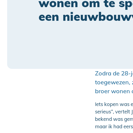
wonen om te sp
een nieuwbouw
Zodra de 28-
toegewezen, z
broer wonen 
Iets kopen was e
serieus”, verte
bekend was gema
maar ik had eers