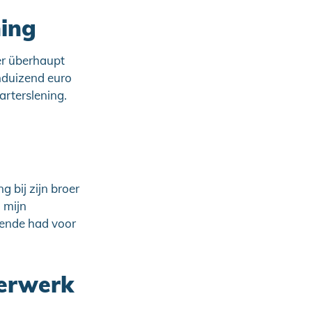
ning
er überhaupt
enduizend euro
rterslening.
 bij zijn broer
n mijn
oende had voor
eerwerk