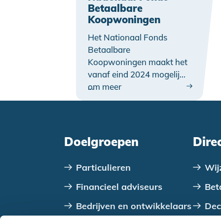
Betaalbare
Koopwoningen
Het Nationaal Fonds
Betaalbare
Koopwoningen maakt het
vanaf eind 2024 mogelijk
om meer
…
nieuwbouwwoningen
betaalbaar aan te bieden
aan starters met
middeninkomens. Via het
Doelgroepen
Dire
fonds worden woningen
met een koperskorting
Particulieren
Wij
van maximaal 70.000
euro verkocht. Het
Financieel adviseurs
Bet
Stimuleringsfonds
Bedrijven en ontwikkelaars
Dec
Volkshuisvesting