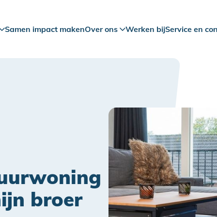
Samen impact maken
Over ons
Werken bij
Service en co
huurwoning
ijn broer