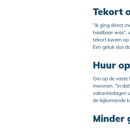
Tekort 
“Ik ging direct 
haalbaar was”, ve
tekort kwam op 
Een geluk dus d
Huur op
Om op de vaste l
inwonen. “In dat 
vakantiedagen ui
de bijkomende ko
Minder 