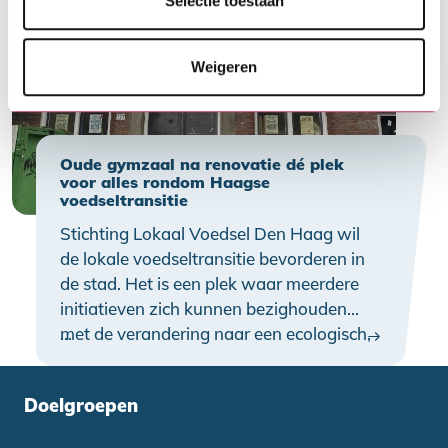
Selectie toestaan
over op aardwarmte, denkt Energie
Beheer Nederland (EBN).
Weigeren
Oude gymzaal na renovatie dé plek
voor alles rondom Haagse
voedseltransitie
Stichting Lokaal Voedsel Den Haag wil
de lokale voedseltransitie bevorderen in
de stad. Het is een plek waar meerdere
initiatieven zich kunnen bezighouden
met de verandering naar een ecologisch,
…
sociaal en economisch duurzaam
voedselsysteem in en om Den Haag. In
Doelgroepen
‘Voedsellokaal De Gymzaal’ komen
deze initiatieven bij elkaar. Zo is hier een