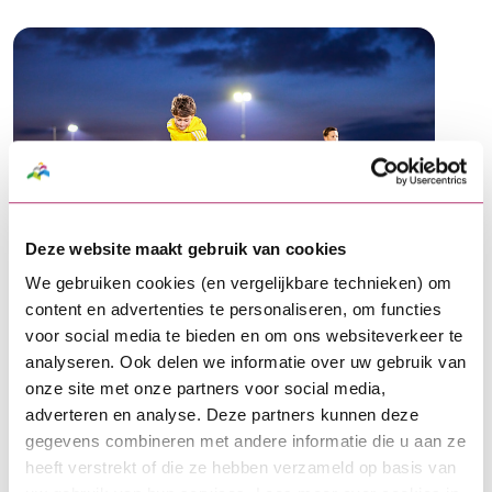
BNG Duurzaamheidsfonds publiceert
Deze website maakt gebruik van cookies
jaarverslag 2023
We gebruiken cookies (en vergelijkbare technieken) om
Het jaar 2023 was een positief jaar voor
content en advertenties te personaliseren, om functies
het BNG Duurzaamheidsfonds. Het
voor social media te bieden en om ons websiteverkeer te
fonds verstrekte 75 Sportleningen, met
analyseren. Ook delen we informatie over uw gebruik van
een totale waarde van ruim € 9,5
onze site met onze partners voor social media,
miljoen. Dankzij de leningen konden
…
adverteren en analyse. Deze partners kunnen deze
sportclubs aan de slag met onder meer
gegevens combineren met andere informatie die u aan ze
het verduurzamen van hun
heeft verstrekt of die ze hebben verzameld op basis van