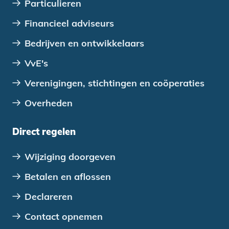
Particulieren
versmarkt, kan je verpakkingsvrije
groentepakketten afhalen met lokale
Financieel adviseurs
producten en worden gezamenlijke
Bedrijven en ontwikkelaars
diners georganiseerd.
VvE's
Verenigingen, stichtingen en coöperaties
Overheden
Direct regelen
Wijziging doorgeven
Betalen en aflossen
Declareren
Contact opnemen