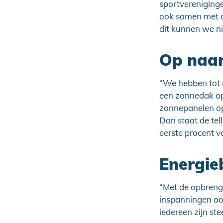
sportvereniginge
ook samen met an
dit kunnen we nie
Op naa
“We hebben tot n
een zonnedak op
zonnepanelen op
Dan staat de tel
eerste procent v
Energie
“Met de opbreng
inspanningen oo
iedereen zijn ste