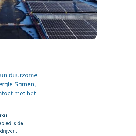
hun duurzame
nergie Samen,
ntact met het
030
bied is de
rijven,