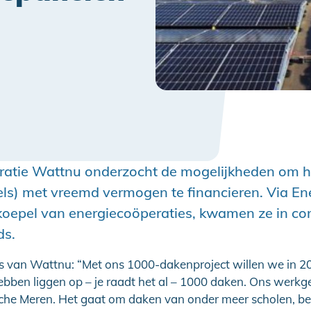
ratie Wattnu onderzocht de mogelijkheden om 
els) met vreemd vermogen te financieren. Via E
 koepel van energiecoöperaties, kwamen ze in co
ds.
 van Wattnu: “Met ons 1000-dakenproject willen we in 2
ben liggen op – je raadt het al – 1000 daken. Ons werkge
he Meren. Het gaat om daken van onder meer scholen, bed