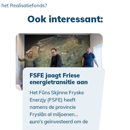
 het Realisatiefonds?
Ook interessant:
FSFE jaagt Friese
energietransitie aan
Het Fûns Skjinne Fryske
Enerzjy (FSFE) heeft
namens de provincie
Fryslân al miljoenen
euro’s geïnvesteerd om de
…
energietransitie aan te