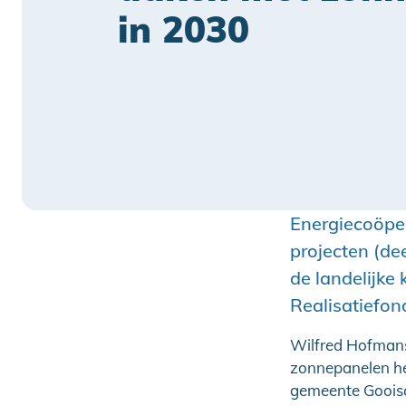
in 2030
Energiecoöpe
projecten (de
de landelijke
Realisatiefon
Wilfred Hofmans
zonnepanelen heb
gemeente Gooisc