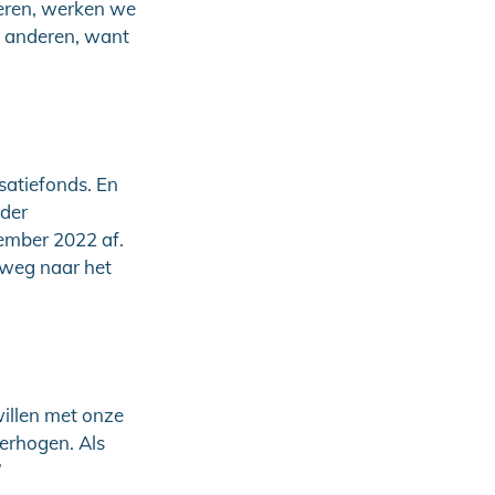
seren, werken we
r anderen, want
satiefonds. En
nder
ember 2022 af.
p weg naar het
illen met onze
erhogen. Als
”