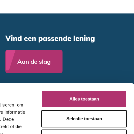
Vind een passende lening
Aan de slag
Alles toestaan
liseren, om
e informatie
Selectie toestaan
e. Deze
rekt of die
in