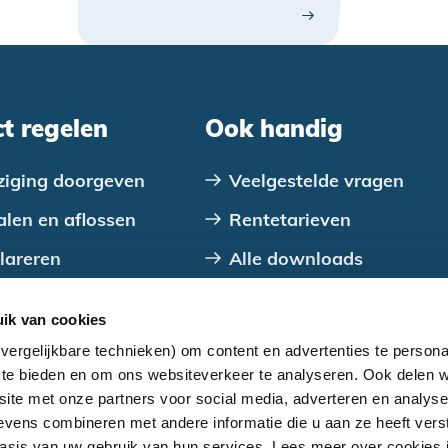
jagen. Er komt nog veel
meer aan, vertellen
investeringsmanager
Hendrik van Houten en de
directeuren Michel
ct regelen
Ook handig
Hendriks en Pieter van der
Berg in de Leeuwarder
ziging doorgeven
Veelgestelde vragen
Courant.
alen en aflossen
Rentetarieven
lareren
Alle downloads
tact opnemen
Over ons
ik van cookies
Alles over je lening
vergelijkbare technieken) om content en advertenties te persona
Aanmelden nieuwsbrief
a te bieden en om ons websiteverkeer te analyseren. Ook delen w
site met onze partners voor social media, adverteren en analys
vens combineren met andere informatie die u aan ze heeft verst
sis van uw gebruik van hun services. Lees meer over cookies 