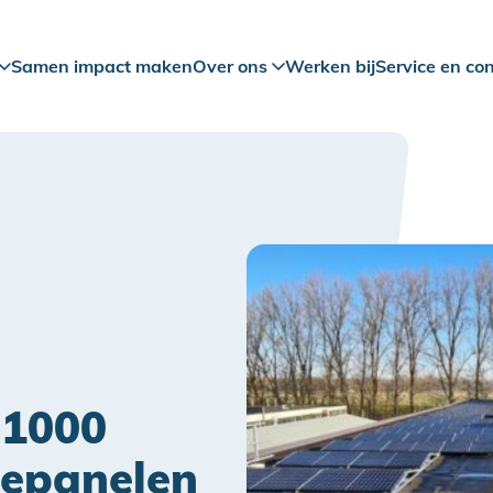
Samen impact maken
Over ons
Werken bij
Service en co
 1000
epanelen