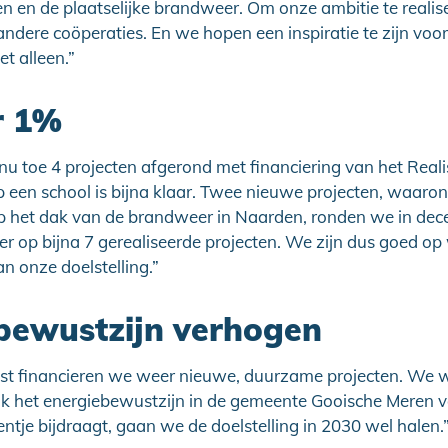
n en de plaatselijke brandweer. Om onze ambitie te reali
dere coöperaties. En we hopen een inspiratie te zijn voo
t alleen.”
r 1%
u toe 4 projecten afgerond met financiering van het Reali
 een school is bijna klaar. Twee nieuwe projecten, waaro
 het dak van de brandweer in Naarden, ronden we in dec
ler op bijna 7 gerealiseerde projecten. We zijn dus goed o
an onze doelstelling.”
bewustzijn verhogen
st financieren we weer nieuwe, duurzame projecten. We w
k het energiebewustzijn in de gemeente Gooische Meren v
entje bijdraagt, gaan we de doelstelling in 2030 wel halen.