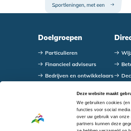
Sportleningen, met een
…
totale waarde van ruim €
9,5 miljoen. Dankzij de
leningen konden
sportclubs aan de slag
Doelgroepen
Dire
met onder meer het
verduurzamen van hun
Particulieren
Wij
accommodaties.
Financieel adviseurs
Bet
Bedrijven en ontwikkelaars
Dec
VvE's
Con
Deze website maakt gebru
Verenigingen, stichtingen
We gebruiken cookies (en 
en coöperaties
functies voor social medi
over uw gebruik van onze 
Overheden
partners kunnen deze gege
ze hebben verzameld op ba