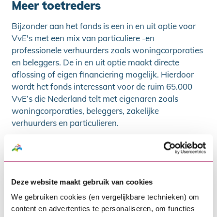
Meer toetreders
Bijzonder aan het fonds is een in en uit optie voor
VvE's met een mix van particuliere -en
professionele verhuurders zoals woningcorporaties
en beleggers. De in en uit optie maakt directe
aflossing of eigen financiering mogelijk. Hierdoor
wordt het fonds interessant voor de ruim 65.000
VvE’s die Nederland telt met eigenaren zoals
woningcorporaties, beleggers, zakelijke
verhuurders en particulieren.
Projecten die wél de eindstreep
halen
Deze website maakt gebruik van cookies
Het fonds biedt hulp bij het aanvraag- en
besluitvormingsproces. Zo zijn online tools
We gebruiken cookies (en vergelijkbare technieken) om
ontwikkeld voor besluitvorming, kunnen VvE’s -
content en advertenties te personaliseren, om functies