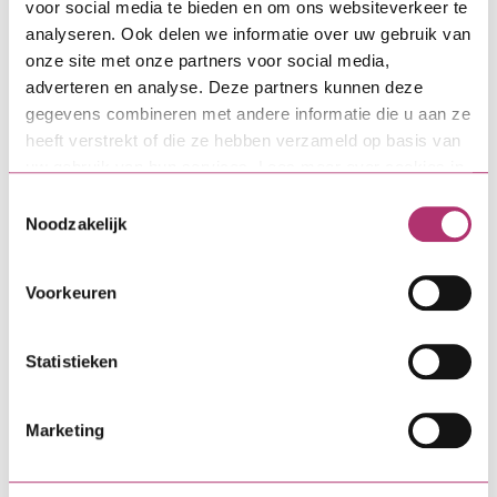
indien gewenst- persoonlijke begeleiding krijgen en
voor social media te bieden en om ons websiteverkeer te
analyseren. Ook delen we informatie over uw gebruik van
wordt gewerkt met een toegankelijk
onze site met onze partners voor social media,
aanvraagproces. Gielen: “We zien dat het proces
adverteren en analyse. Deze partners kunnen deze
binnen VvE's regelmatig stroef verloopt, waardoor
gegevens combineren met andere informatie die u aan ze
allerlei mooie plannen en initiatieven de eindstreep
heeft verstrekt of die ze hebben verzameld op basis van
niet halen. Door het proces goed in te richten, wordt
uw gebruik van hun services. Lees meer over cookies in
(achterstallig) onderhoud vaker tot een goed einde
onze
cookieverklaring
.
gebracht.
Toestemmingsselectie
Noodzakelijk
Lees meer over het fonds
Voorkeuren
Ook interessant:
Statistieken
Marketing