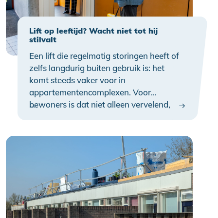
Lift op leeftijd? Wacht niet tot hij
stilvalt
Een lift die regelmatig storingen heeft of
zelfs langdurig buiten gebruik is: het
komt steeds vaker voor in
appartementencomplexen. Voor
bewoners is dat niet alleen vervelend,
…
maar soms ook een groot probleem.
Zeker voor mensen die minder goed ter
been zijn. Je kunt als VvE problemen
voorkomen door tijdig vooruit te kijken.