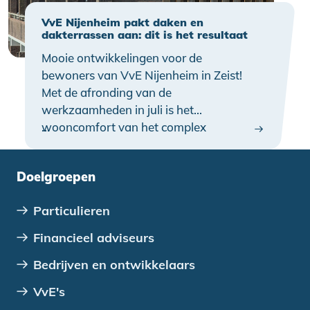
VvE Nijenheim pakt daken en
dakterrassen aan: dit is het resultaat
Mooie ontwikkelingen voor de
bewoners van VvE Nijenheim in Zeist!
Met de afronding van de
werkzaamheden in juli is het
wooncomfort van het complex
…
merkbaar toegenomen. Bovendien zijn
de daken en dakterrassen weer
Doelgroepen
toekomstbestendig en op orde.
Particulieren
Financieel adviseurs
Bedrijven en ontwikkelaars
VvE's