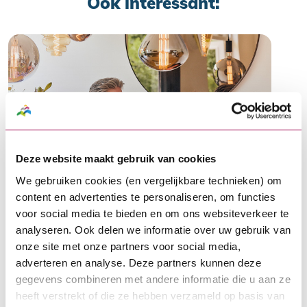
Ook interessant:
Deze website maakt gebruik van cookies
De ALV achter de rug: dit is hét
We gebruiken cookies (en vergelijkbare technieken) om
moment om door te pakken
content en advertenties te personaliseren, om functies
Voor veel VvE’s zit de Algemene
voor social media te bieden en om ons websiteverkeer te
Ledenvergadering (ALV) erop. Tijdens
analyseren. Ook delen we informatie over uw gebruik van
deze vergadering worden vaak
onze site met onze partners voor social media,
belangrijke besluiten genomen over
adverteren en analyse. Deze partners kunnen deze
onderhoud, verduurzaming en
…
gegevens combineren met andere informatie die u aan ze
investeringen in het gebouw. Een besluit
heeft verstrekt of die ze hebben verzameld op basis van