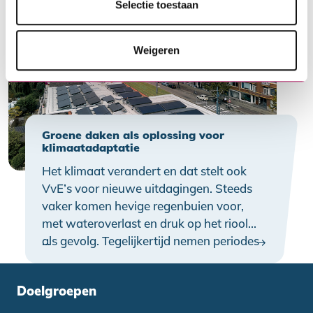
been zijn. Je kunt als VvE problemen
Selectie toestaan
voorkomen door tijdig vooruit te kijken.
Weigeren
Groene daken als oplossing voor
klimaatadaptatie
Het klimaat verandert en dat stelt ook
VvE’s voor nieuwe uitdagingen. Steeds
vaker komen hevige regenbuien voor,
met wateroverlast en druk op het riool
als gevolg. Tegelijkertijd nemen periodes
…
van hitte toe. Klimaatadaptatie – het
aanpassen van gebouwen aan deze
Doelgroepen
veranderingen – wordt daarom steeds
belangrijker. Het dak van een