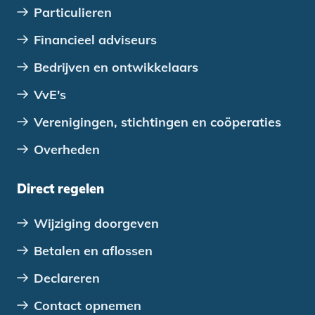
Particulieren
appartementencomplex biedt kansen.
Financieel adviseurs
Bedrijven en ontwikkelaars
VvE's
Verenigingen, stichtingen en coöperaties
Overheden
Direct regelen
Wijziging doorgeven
Betalen en aflossen
Declareren
Contact opnemen