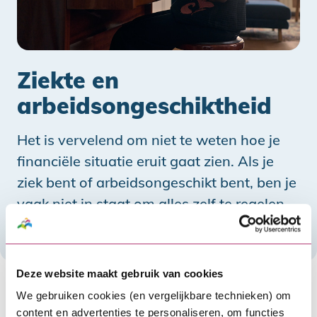
Ziekte en
arbeidsongeschiktheid
Het is vervelend om niet te weten hoe je
financiële situatie eruit gaat zien. Als je
ziek bent of arbeidsongeschikt bent, ben je
vaak niet in staat om alles zelf te regelen.
We staan voor jou of je verzorgers klaar.
Deze website maakt gebruik van cookies
Je lening aflossen als je ziek bent
We gebruiken cookies (en vergelijkbare technieken) om
Het aflossen van een lening gaat in principe door,
content en advertenties te personaliseren, om functies