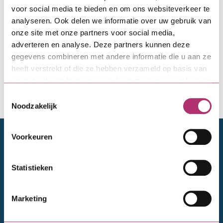
ook als je ziek bent. Het is natuurlijk fijn als je je
voor social media te bieden en om ons websiteverkeer te
maandlasten kunt blijven betalen. Mocht je er
analyseren. Ook delen we informatie over uw gebruik van
tegenaan lopen dat je je maandlasten niet kunt
onze site met onze partners voor social media,
betalen, tijdelijk of structureel, neem dan contact
adverteren en analyse. Deze partners kunnen deze
met ons op via
leningenbeheer@svn.nl
of 088 253
gegevens combineren met andere informatie die u aan ze
9400.
heeft verstrekt of die ze hebben verzameld op basis van
uw gebruik van hun services. Lees meer over cookies in
onze
cookieverklaring
.
Toestemmingsselectie
Noodzakelijk
Mail naar leningenbeheer@svn.nl
Doelgroepen
Voorkeuren
Particulieren
Statistieken
Financieel adviseurs
Marketing
Bedrijven en ontwikkelaars
VvE's