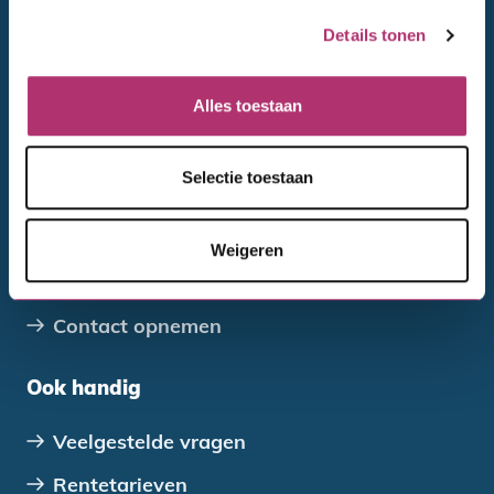
Verenigingen, stichtingen en coöperaties
Details tonen
Overheden
Alles toestaan
Direct regelen
Selectie toestaan
Wijziging doorgeven
Betalen en aflossen
Weigeren
Declareren
Contact opnemen
Ook handig
Veelgestelde vragen
Rentetarieven