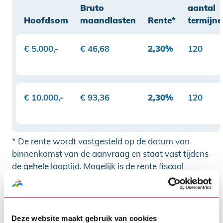
Bruto
aantal
Hoofdsom
maandlasten
Rente*
termijn
€ 5.000,-
€ 46,68
2,30%
120
€ 10.000,-
€ 93,36
2,30%
120
* De rente wordt vastgesteld op de datum van
binnenkomst van de aanvraag en staat vast tijdens
de gehele looptijd. Mogelijk is de rente fiscaal
aftrekbaar; raadpleeg hiervoor de Belastingdienst.
** Dit zijn de totale kosten voor het aangaan en
terugbetalen van de lening.
*** Dit zijn de totale kosten van de lening,
Deze website maakt gebruik van cookies