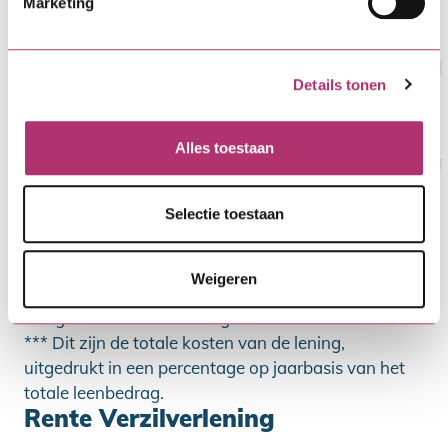
Marketing
€ 10.000,-
€ 87,61
1,00%
120
Details tonen
€ 25.000,-
€ 122,95
1,70%
240
Alles toestaan
* De rente wordt vastgesteld op de datum van
Selectie toestaan
binnenkomst van de aanvraag en staat vast tijdens
de gehele looptijd. Mogelijk is de rente fiscaal
aftrekbaar; raadpleeg hiervoor de Belastingdienst.
Weigeren
** Dit zijn de totale kosten voor het aangaan en
terugbetalen van de lening.
*** Dit zijn de totale kosten van de lening,
uitgedrukt in een percentage op jaarbasis van het
totale leenbedrag.
Rente Verzilverlening