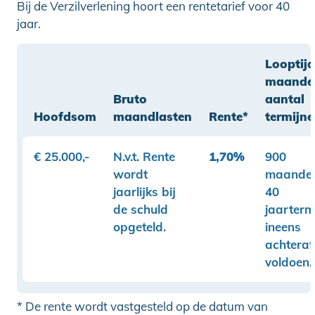
Bij de Verzilverlening hoort een rentetarief voor 40
jaar.
Looptijd
maande
Bruto
aantal
Hoofdsom
maandlasten
Rente*
termijn
€ 25.000,-
N.v.t. Rente
1,70%
900
wordt
maanden
jaarlijks bij
40
de schuld
jaarterm
opgeteld.
ineens
achteraf
voldoen.
* De rente wordt vastgesteld op de datum van