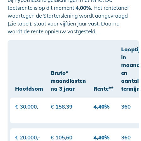
toetsrente is op dit moment
4,0
0%
. Het rentetarief
waartegen de Starterslening wordt aangevraagd
(zie tabel), staat voor vijftien jaar vast. Daarna
wordt de rente opnieuw vastgesteld.
Looptij
in
maand
Bruto*
en
maandlasten
aantal
Hoofdsom
na 3 jaar
Rente**
termijn
€ 30.000,-
€ 158,39
4,40%
360
€ 20.000,-
€ 105,60
4,40%
360