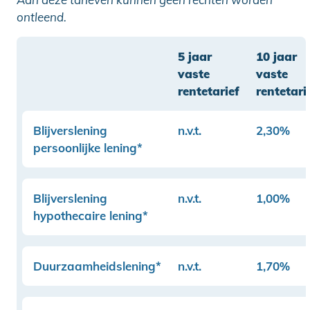
ontleend.
5 jaar
10 jaar
vaste
vaste
rentetarief
rentetari
Blijverslening
n.v.t.
2,30%
persoonlijke lening*
Blijverslening
n.v.t.
1,00%
hypothecaire lening*
Duurzaamheidslening*
n.v.t.
1,70%