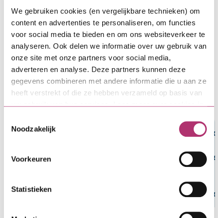
uitgedrukt in een percentage op jaarbasis van het
We gebruiken cookies (en vergelijkbare technieken) om
totale leenbedrag.
content en advertenties te personaliseren, om functies
voor social media te bieden en om ons websiteverkeer te
analyseren. Ook delen we informatie over uw gebruik van
Blijverslening hypothecaire lening
onze site met onze partners voor social media,
Bij hypothecaire Blijversleningen
t/m € 10.000
adverteren en analyse. Deze partners kunnen deze
hoort een rentetarief voor 10 jaar. Voor leningen
gegevens combineren met andere informatie die u aan ze
vanaf € 10.001
geldt een rentetarief voor 20 jaar
heeft verstrekt of die ze hebben verzameld op basis van
rentevast. Dit is gelijk aan de looptijd van de lening.
uw gebruik van hun services. Lees meer over cookies in
onze
cookieverklaring
.
Toestemmingsselectie
Noodzakelijk
Looptijd
in
maande
Voorkeuren
en
Bruto
aantal
Statistieken
Hoofdsom
maandlasten
Rente*
termijn