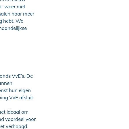
ar weer met
chalen naar meer
g hebt. We
maandelijkse
fonds VvE’s. De
kunnen
enst hun eigen
ing VvE afsluit.
het ideaal om
end voordeel voor
niet verhoogd