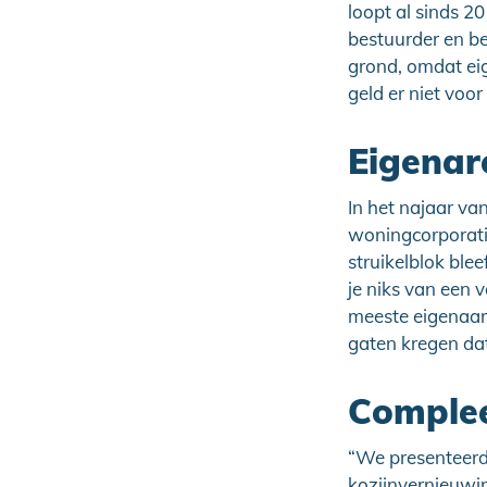
loopt al sinds 2
bestuurder en b
grond, omdat eig
geld er niet voo
Eigenare
In het najaar va
woningcorporatie
struikelblok ble
je niks van een 
meeste eigenaar-
gaten kregen da
Complee
“We presenteerd
kozijnvernieuwi