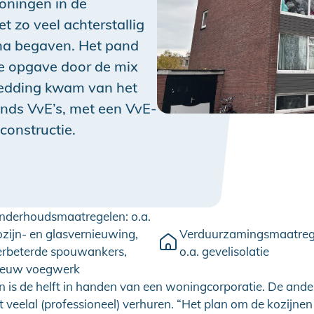
ningen in de
 zo veel achterstallig
jna begaven. Het pand
e opgave door de mix
redding kwam van het
ds VvE’s, met een VvE-
constructie.
nderhoudsmaatregelen: o.a.
ozijn- en glasvernieuwing,
Verduurzamingsmaatreg
erbeterde spouwankers,
o.a. gevelisolatie
ieuw voegwerk
is de helft in handen van een woningcorporatie. De andere
t veelal (professioneel) verhuren. “Het plan om de kozijne