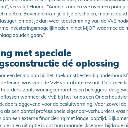
”, vervolgt Haring. “Anders zouden we over een paar ja
el moeten. Bovendien kun je altijd afschalen, maar is ops
 lastiger, omdat je dan weer toestemming van de VvE nodi
mme investeringsmogelijkheden in het MJOP waarmee de 
mlaag zouden gaan.”
ing met speciale
ngsconstructie dé oplossing
oor een lening aan bij het Toekomstbestendig onderhouds
bij de lening was voor de VvE vooral interessant. Daarmee 
erhuurders, zoals woningcorporaties en beleggers, desgew
t aflossen wanneer de VvE bij het fonds een Onderhoudslen
eek doorslaggevend voor de besluitvorming. Voor zowel de
e als een aantal professionele eigenaar-verhuurders was 
ten aan een externe financiering met lange looptijd. Bijkom
n de in en uit optie is dat hun maandelijkse VvE-bijdrage 