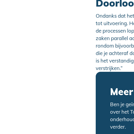
Doorloop
Ondanks dat het 
tot uitvoering. 
de processen lo
zaken parallel a
rondom bijvoorbe
die je achteraf
is het verstandig
verstrijken.”
Meer
Ben je geï
over het 
onderhoud
verder.