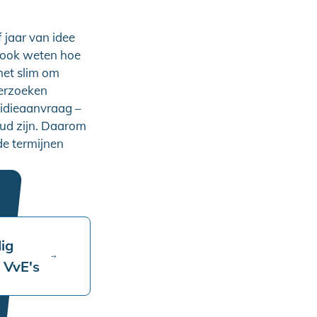
 jaar van idee
r ook weten hoe
het slim om
derzoeken
sidieaanvraag –
oud zijn. Daarom
 de termijnen
ig
 VvE's