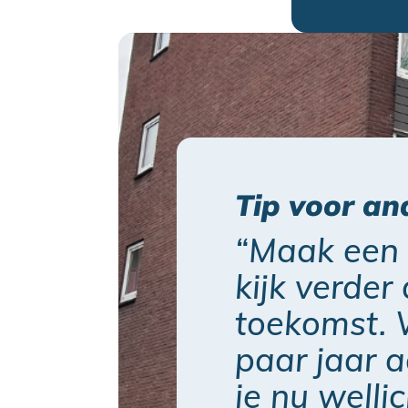
Tip voor an
“Maak een 
kijk verder
toekomst. 
paar jaar a
je nu welli