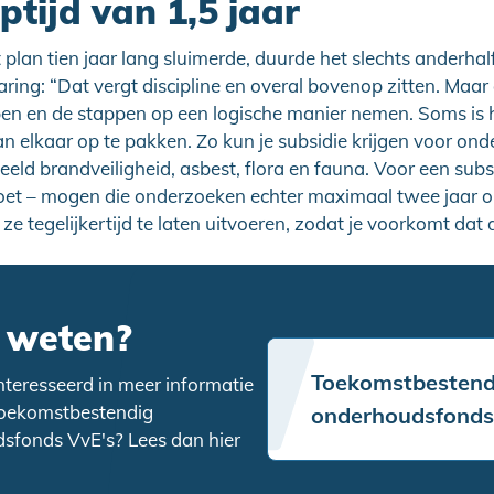
tijd van 1,5 jaar
plan tien jaar lang sluimerde, duurde het slechts anderhalf
Haring: “Dat vergt discipline en overal bovenop zitten. Maa
pen en de stappen op een logische manier nemen. Soms is 
an elkaar op te pakken. Zo kun je subsidie krijgen voor on
eld brandveiligheid, asbest, flora en fauna. Voor een sub
 doet – mogen die onderzoeken echter maximaal twee jaar 
 ze tegelijkertijd te laten uitvoeren, zodat je voorkomt dat
 weten?
Toekomstbestend
nteresseerd in meer informatie
Toekomstbestendig
onderhoudsfonds
sfonds VvE's? Lees dan hier