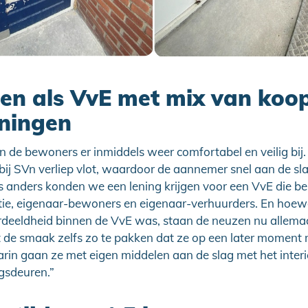
nen als VvE met mix van koo
ningen
en de bewoners er inmiddels weer comfortabel en veilig bij.
ij SVn verliep vlot, waardoor de aannemer snel aan de sla
 anders konden we een lening krijgen voor een VvE die be
ie, eigenaar-bewoners en eigenaar-verhuurders. En hoewel
erdeeldheid binnen de VvE was, staan de neuzen nu allema
t de smaak zelfs zo te pakken dat ze op een later moment
arin gaan ze met eigen middelen aan de slag met het interi
gsdeuren.”