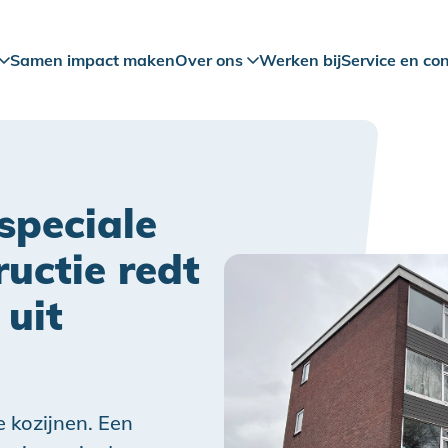
Samen impact maken
Over ons
Werken bij
Service en co
speciale
ructie redt
uit
e kozijnen. Een