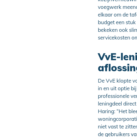
voegwerk meenam
elkaar om de taf
budget een stuk
bekeken ook sli
servicekosten o
VvE-len
aflossi
De VvE klopte v
in en uit optie 
professionele v
leningdeel direc
Haring: “Het bl
woningcorporati
niet vast te zit
de gebruikers va