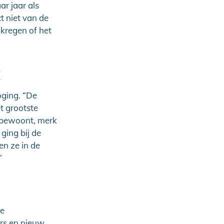
r jaar als
t niet van de
 kregen of het
oging. “De
t grootste
et bewoont, merk
ging bij de
en ze in de
”
de
rs en nieuw