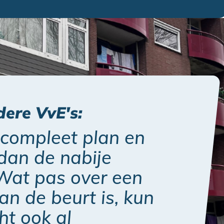
dere VvE's:
compleet plan en
 dan de nabije
Wat pas over een
an de beurt is, kun
cht ook al