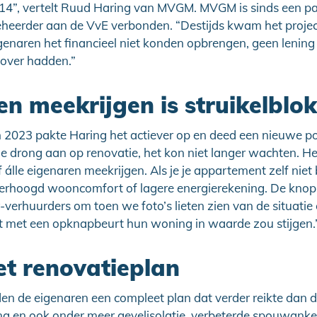
014”, vertelt Ruud Haring van MVGM. MVGM is sinds een paa
eheerder aan de VvE verbonden. “Destijds kwam het projec
enaren het financieel niet konden opbrengen, geen lening
r over hadden.”
n meekrijgen is struikelblok
n 2023 pakte Haring het actiever op en deed een nieuwe p
 drong aan op renovatie, het kon niet langer wachten. He
ef álle eigenaren meekrijgen. Als je je appartement zelf ni
verhoogd wooncomfort of lagere energierekening. De knop 
verhuurders om toen we foto’s lieten zien van de situatie 
t met een opknapbeurt hun woning in waarde zou stijgen.
t renovatieplan
en de eigenaren een compleet plan dat verder reikte dan 
ng en ook onder meer gevelisolatie, verbeterde spouwanke