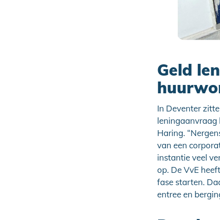
Geld le
huurwo
In Deventer zitt
leningaanvraag b
Haring. “Nergens
van een corporat
instantie veel v
op. De VvE heef
fase starten. Da
entree en bergin