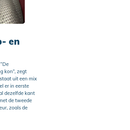
p- en
 “De
g kon”, zegt
staat uit een mix
 er in eerste
al dezelfde kant
 met de tweede
eur, zoals de