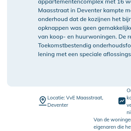
appartementencomplex met 16 wo
Maasstraat in Deventer kampte met
onderhoud dat de kozijnen het bi
opknappen was geen gemakkelijk
van koop- en huurwoningen. De 
Toekomstbestendig onderhoudsfon
lening met een speciale aflossings
O
Locatie: VvE Maasstraat,
k
Deventer
v
n
Van de woningen 
eigenaren die he