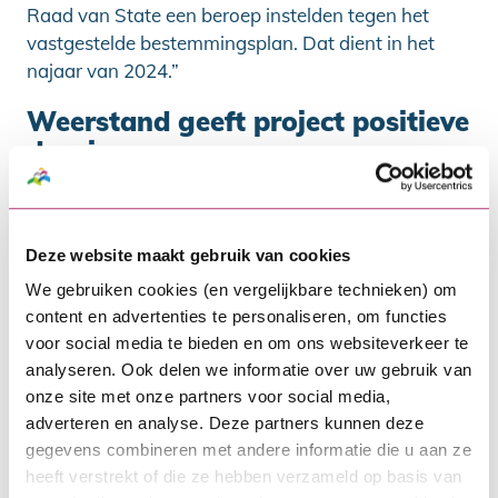
Raad van State een beroep instelden tegen het
vastgestelde bestemmingsplan. Dat dient in het
najaar van 2024.”
Weerstand geeft project positieve
draai
Hoewel de weerstand voor de nodige vertraging
zorgde, gaf het ook een positieve draai aan het
plan. De Groot: “De woningmarkt is inmiddels weer
Deze website maakt gebruik van cookies
aangetrokken, de vraag toegenomen en daarmee
We gebruiken cookies (en vergelijkbare technieken) om
ook de koopsommen gestegen. Dat betekent dus
content en advertenties te personaliseren, om functies
een hoger rendement voor het project. Het is een
voor social media te bieden en om ons websiteverkeer te
mooie compensatie voor onze lange adem. Ik
analyseren. Ook delen we informatie over uw gebruik van
verwacht een positieve uitkomst op het beroep,
onze site met onze partners voor social media,
zodat we de appartementen rond oktober officieel
adverteren en analyse. Deze partners kunnen deze
in de verkoop kunnen doen. Er is nu al veel
gegevens combineren met andere informatie die u aan ze
interesse, dus naar verwachting is alles eind 2024
heeft verstrekt of die ze hebben verzameld op basis van