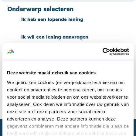
Onderwerp selecteren
Ik heb een lopende lening
Ik wil een lening aanvragen
MijnSVn-omgeving
Jaaropgave
Deze website maakt gebruik van cookies
We gebruiken cookies (en vergelijkbare technieken) om
Vragen en antwoorden
content en advertenties te personaliseren, om functies
voor social media te bieden en om ons websiteverkeer te
Zoeken
Vragen en antwoorden
analyseren. Ook delen we informatie over uw gebruik van
Zoeken
onze site met onze partners voor social media,
adverteren en analyse. Deze partners kunnen deze
gegevens combineren met andere informatie die u aan ze
Doelgroepen
heeft verstrekt of die ze hebben verzameld op basis van