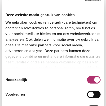
"We verzorgen de 500
zonnepanelen voor twee
Deze website maakt gebruik van cookies
bedrijven, in ruil voor
We gebruiken cookies (en vergelijkbare technieken) om
gebruik van het dak."
content en advertenties te personaliseren, om functies
Cor van der Blom
voor social media te bieden en om ons websiteverkeer te
analyseren. Ook delen we informatie over uw gebruik van
onze site met onze partners voor social media,
Onze impact
adverteren en analyse. Deze partners kunnen deze
gegevens combineren met andere informatie die u aan ze
Maatwerkoplossing voor transformatie en
heeft verstrekt of die ze hebben verzameld op basis van
herontwikkeling.
uw gebruik van hun services. Lees meer over cookies in
onze
cookieverklaring
.
Wilt u een gebouw aanpassen of de functie ervan
Toestemmingsselectie
Noodzakelijk
veranderen? Soms ontbreekt het aan
mogelijkheden om deze investering te financieren.
Bijvoorbeeld omdat geldverstrekkers voorwaarden
Voorkeuren
stellen waaraan u moeilijk kunt voldoen. Wij helpen
u, samen met de overheid, graag met het realiseren