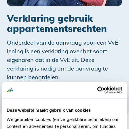
Verklaring gebruik
appartementsrechten
Onderdeel van de aanvraag voor een VvE-
lening is een verklaring over het soort
eigenaren dat in de VvE zit. Deze
verklaring is nodig om de aanvraag te
kunnen beoordelen.
Verklaring gebruik appartementsrechten
Vul de verklaring meteen in
Deze website maakt gebruik van cookies
We gebruiken cookies (en vergelijkbare technieken) om
In de ‘Verklaring eigendomsstructuur en gebruik
content en advertenties te personaliseren, om functies