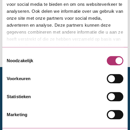
appartementsrechten’ vertel je ons wie de
voor social media te bieden en om ons websiteverkeer te
eigenaren binnen je VvE zijn. Zijn het bewoners of
analyseren. Ook delen we informatie over uw gebruik van
verhuren ze woonruimte, een winkel of kantoor? En
onze site met onze partners voor social media,
gaat het om particuliere of commerciële partijen?
adverteren en analyse. Deze partners kunnen deze
Zo weten wij aan wie we de lening verstrekken. De
gegevens combineren met andere informatie die u aan ze
ingevulde verklaring stuur je mee met de
heeft verstrekt of die ze hebben verzameld op basis van
leningaanvraag.
uw gebruik van hun services. Lees meer over cookies in
onze
cookieverklaring
.
Toestemmingsselectie
Verklaring gebruik appartementsrechten
Noodzakelijk
Doelgroepen
Voorkeuren
Particulieren
Statistieken
Financieel adviseurs
Bedrijven en ontwikkelaars
Marketing
VvE's