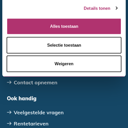
Verenigingen, stichtingen en coöperaties
Details tonen
Overheden
Alles toestaan
Direct regelen
Selectie toestaan
Wijziging doorgeven
Betalen en aflossen
Weigeren
Declareren
Contact opnemen
Ook handig
Veelgestelde vragen
Rentetarieven