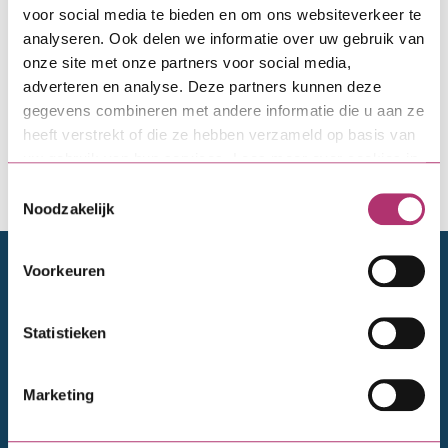
meer over of alle VvE-leden hun maandelijkse
voor social media te bieden en om ons websiteverkeer te
kosten betalen. En of er leden zijn met een
analyseren. Ook delen we informatie over uw gebruik van
achterstand. Dat is belangrijke informatie voor ons,
onze site met onze partners voor social media,
om jullie het geld op een verantwoorde manier uit
adverteren en analyse. Deze partners kunnen deze
te lenen. De ingevulde verklaring stuur je mee met
gegevens combineren met andere informatie die u aan ze
de leningaanvraag.
heeft verstrekt of die ze hebben verzameld op basis van
uw gebruik van hun services. Lees meer over cookies in
onze
cookieverklaring
.
Toestemmingsselectie
Verklaring Betaalgedrag VvE-leden
Noodzakelijk
Doelgroepen
Voorkeuren
Particulieren
Statistieken
Financieel adviseurs
Bedrijven en ontwikkelaars
Marketing
VvE's