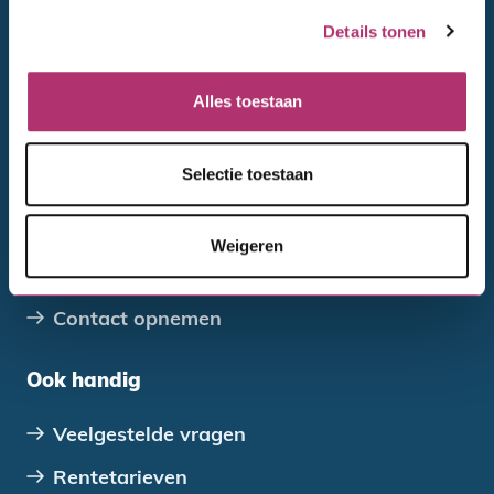
Verenigingen, stichtingen en coöperaties
Details tonen
Overheden
Alles toestaan
Direct regelen
Selectie toestaan
Wijziging doorgeven
Betalen en aflossen
Weigeren
Declareren
Contact opnemen
Ook handig
Veelgestelde vragen
Rentetarieven