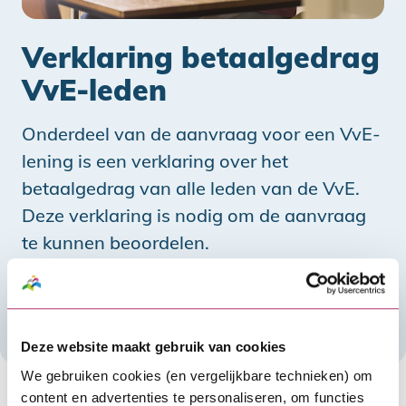
Verklaring betaalgedrag
VvE-leden
Onderdeel van de aanvraag voor een VvE-
lening is een verklaring over het
betaalgedrag van alle leden van de VvE.
Deze verklaring is nodig om de aanvraag
te kunnen beoordelen.
Verklaring Betaalgedrag VvE-leden
Vul de verklaring meteen in
Deze website maakt gebruik van cookies
We gebruiken cookies (en vergelijkbare technieken) om
In de ‘Verklaring betaalgedrag VvE-leden’ vertel je
content en advertenties te personaliseren, om functies