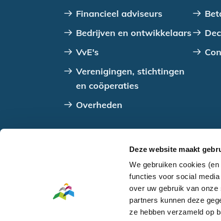
Financieel adviseurs
Bet
Bedrijven en ontwikkelaars
Dec
VvE's
Con
Verenigingen, stichtingen
en coöperaties
Overheden
Ga naar
hoofdinhoud
of naar de
voettekst
Deze website maakt gebru
We gebruiken cookies (en 
Copyright SVn 2026, alle rechten voorbe
functies voor social medi
Toegankelijkheid
over uw gebruik van onze 
partners kunnen deze gege
ze hebben verzameld op ba