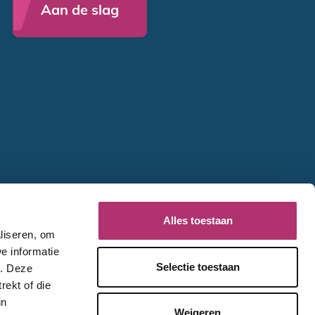
Aan de slag
Alles toestaan
liseren, om
n.
Disclaimer
Privacy
Cookies
e informatie
Selectie toestaan
e. Deze
rekt of die
in
Weigeren