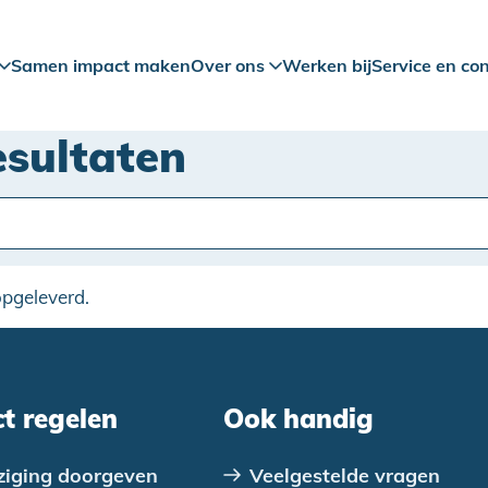
Samen impact maken
Over ons
Werken bij
Service en co
esultaten
opgeleverd.
ct regelen
Ook handig
ziging doorgeven
Veelgestelde vragen