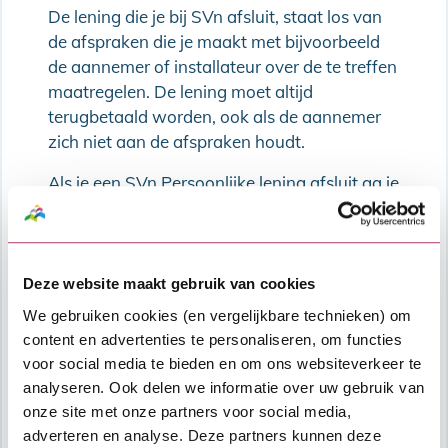
De lening die je bij SVn afsluit, staat los van
de afspraken die je maakt met bijvoorbeeld
de aannemer of installateur over de te treffen
maatregelen. De lening moet altijd
terugbetaald worden, ook als de aannemer
zich niet aan de afspraken houdt.
Als je een SVn Persoonlijke lening afsluit ga je
een financiële verplichting aan. Daarom moet
jouw financiële situatie voldoende stabiel zijn
om de extra maandlasten van de nieuwe
lening, bovenop alle overige vaste lasten die
Deze website maakt gebruik van cookies
je al hebt, te kunnen dragen. We kijken naar
We gebruiken cookies (en vergelijkbare technieken) om
de hoogte van je inkomen, maar ook naar je
content en advertenties te personaliseren, om functies
gezinssituatie en woon- en werksituatie.
voor social media te bieden en om ons websiteverkeer te
Lees hier hoe wij jouw aanvraag
analyseren. Ook delen we informatie over uw gebruik van
beoordelen
.
onze site met onze partners voor social media,
adverteren en analyse. Deze partners kunnen deze