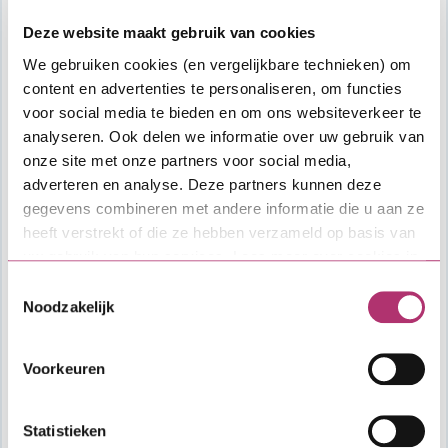
Deze website maakt gebruik van cookies
We gebruiken cookies (en vergelijkbare technieken) om
content en advertenties te personaliseren, om functies
voor social media te bieden en om ons websiteverkeer te
analyseren. Ook delen we informatie over uw gebruik van
onze site met onze partners voor social media,
adverteren en analyse. Deze partners kunnen deze
gegevens combineren met andere informatie die u aan ze
heeft verstrekt of die ze hebben verzameld op basis van
uw gebruik van hun services. Lees meer over cookies in
onze
cookieverklaring
.
Toestemmingsselectie
Noodzakelijk
Aflopende Starterslening
Voorkeuren
Statistieken