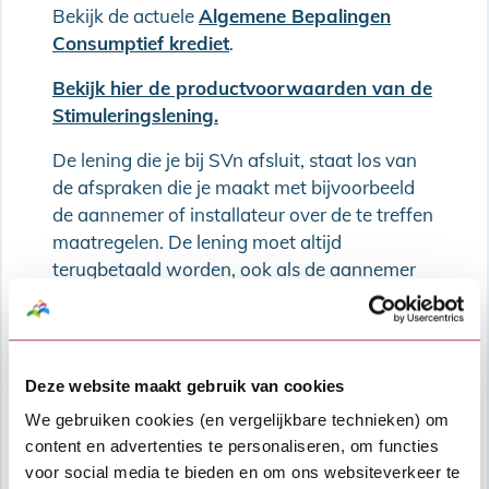
Bekijk de actuele
Algemene Bepalingen
Consumptief krediet
.
Bekijk hier de productvoorwaarden van de
Stimuleringslening.
De lening die je bij SVn afsluit, staat los van
de afspraken die je maakt met bijvoorbeeld
de aannemer of installateur over de te treffen
maatregelen. De lening moet altijd
terugbetaald worden, ook als de aannemer
zich niet aan de afspraken houdt.
Als je een SVn Persoonlijke lening afsluit ga je
een financiële verplichting aan. Daarom moet
Deze website maakt gebruik van cookies
jouw financiële situatie voldoende stabiel zijn
We gebruiken cookies (en vergelijkbare technieken) om
om de extra maandlasten van de nieuwe
content en advertenties te personaliseren, om functies
lening, bovenop alle overige vaste lasten die
voor social media te bieden en om ons websiteverkeer te
je al hebt, te kunnen dragen. We kijken naar