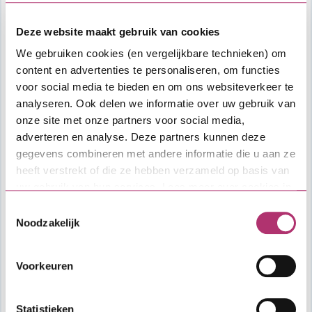
Deze website maakt gebruik van cookies
We gebruiken cookies (en vergelijkbare technieken) om
content en advertenties te personaliseren, om functies
voor social media te bieden en om ons websiteverkeer te
analyseren. Ook delen we informatie over uw gebruik van
onze site met onze partners voor social media,
adverteren en analyse. Deze partners kunnen deze
gegevens combineren met andere informatie die u aan ze
heeft verstrekt of die ze hebben verzameld op basis van
uw gebruik van hun services. Lees meer over cookies in
onze
cookieverklaring
.
Toestemmingsselectie
Noodzakelijk
Voorkeuren
Aflopende Starterslening
Statistieken