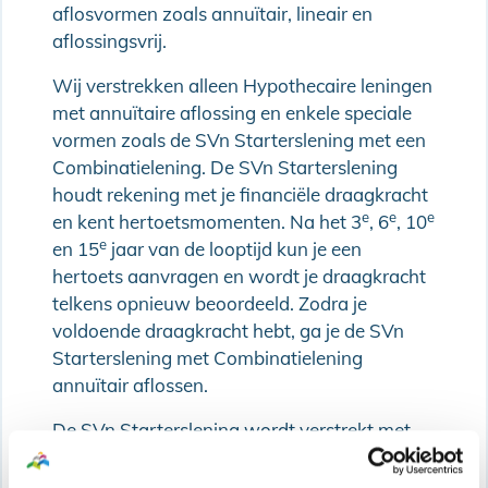
aflosvormen zoals annuïtair, lineair en
aflossingsvrij.
Wij verstrekken alleen Hypothecaire leningen
met annuïtaire aflossing en enkele speciale
vormen zoals de SVn Starterslening met een
Combinatielening. De SVn Starterslening
houdt rekening met je financiële draagkracht
e
e
e
en kent hertoetsmomenten. Na het 3
, 6
, 10
e
en 15
jaar van de looptijd kun je een
hertoets aanvragen en wordt je draagkracht
telkens opnieuw beoordeeld. Zodra je
voldoende draagkracht hebt, ga je de SVn
Starterslening met Combinatielening
annuïtair aflossen.
De SVn Starterslening wordt verstrekt met
Nationale Hypotheek Garantie
.