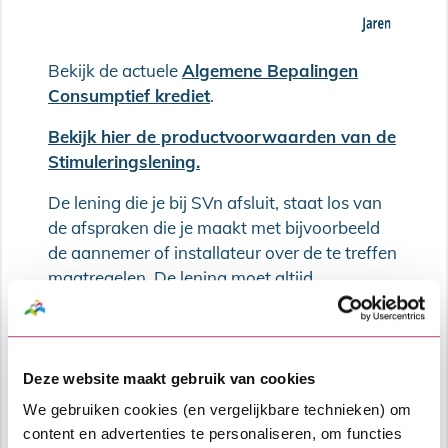
Bekijk de actuele
Algemene Bepalingen
Consumptief krediet
.
Bekijk hier de productvoorwaarden van de
Stimuleringslening.
De lening die je bij SVn afsluit, staat los van
de afspraken die je maakt met bijvoorbeeld
de aannemer of installateur over de te treffen
maatregelen. De lening moet altijd
terugbetaald worden, ook als de aannemer
zich niet aan de afspraken houdt.
Als je een SVn Persoonlijke lening afsluit ga je
Deze website maakt gebruik van cookies
een financiële verplichting aan. Daarom moet
We gebruiken cookies (en vergelijkbare technieken) om
jouw financiële situatie voldoende stabiel zijn
content en advertenties te personaliseren, om functies
om de extra maandlasten van de nieuwe