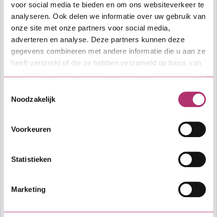
voor social media te bieden en om ons websiteverkeer te
lening, bovenop alle overige vaste lasten die
analyseren. Ook delen we informatie over uw gebruik van
je al hebt, te kunnen dragen. We kijken naar
onze site met onze partners voor social media,
de hoogte van je inkomen, maar ook naar je
adverteren en analyse. Deze partners kunnen deze
gezinssituatie en woon- en werksituatie.
gegevens combineren met andere informatie die u aan ze
Lees hier hoe wij jouw aanvraag
heeft verstrekt of die ze hebben verzameld op basis van
beoordelen
.
uw gebruik van hun services. Lees meer over cookies in
onze
cookieverklaring
.
Toestemmingsselectie
Kosten
Noodzakelijk
Eventuele kosten voor een financieel
adviseur zijn voor uw eigen rekening.
Voorkeuren
Vragen?
Statistieken
Heb je algemene vragen over het
aanvraagproces of de lening, dan kun je
contact opnemen met SVn. Voor vragen over
Marketing
specifieke voorwaarden van de verordening
of als je wil weten hoeveel budget er nog