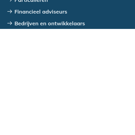
Financieel adviseurs
Bedrijven en ontwikkelaars
VvE's
Verenigingen, stichtingen en coöperaties
Overheden
Direct regelen
Wijziging doorgeven
Betalen en aflossen
Declareren
Contact opnemen