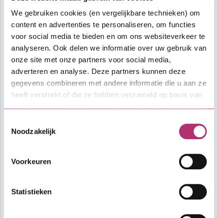
We gebruiken cookies (en vergelijkbare technieken) om
content en advertenties te personaliseren, om functies
voor social media te bieden en om ons websiteverkeer te
analyseren. Ook delen we informatie over uw gebruik van
onze site met onze partners voor social media,
adverteren en analyse. Deze partners kunnen deze
gegevens combineren met andere informatie die u aan ze
heeft verstrekt of die ze hebben verzameld op basis van
uw gebruik van hun services. Lees meer over cookies in
onze
cookieverklaring
.
Toestemmingsselectie
Noodzakelijk
Aflopende Starterslening
Voorkeuren
Statistieken