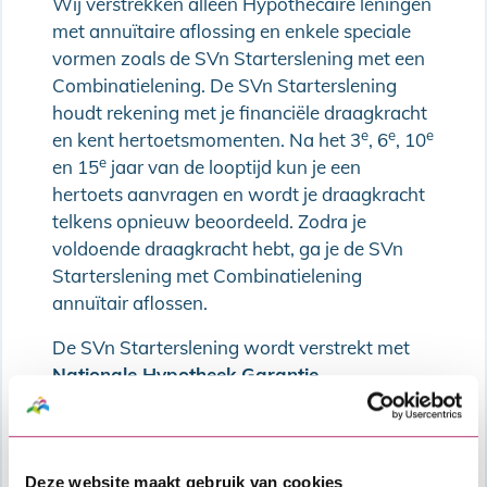
Wij verstrekken alleen Hypothecaire leningen
met annuïtaire aflossing en enkele speciale
vormen zoals de SVn Starterslening met een
Combinatielening. De SVn Starterslening
houdt rekening met je financiële draagkracht
e
e
e
en kent hertoetsmomenten. Na het 3
, 6
, 10
e
en 15
jaar van de looptijd kun je een
hertoets aanvragen en wordt je draagkracht
telkens opnieuw beoordeeld. Zodra je
voldoende draagkracht hebt, ga je de SVn
Starterslening met Combinatielening
annuïtair aflossen.
De SVn Starterslening wordt verstrekt met
Nationale Hypotheek Garantie
.
Deze website maakt gebruik van cookies