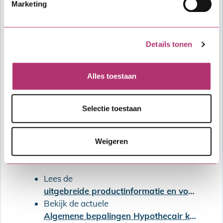
Marketing
Details tonen
Alles toestaan
Selectie toestaan
Oplopende Combinatielening
Weigeren
Meer informatie
Lees de
uitgebreide productinformatie en voorwaarden van de SVn Starterslening
Bekijk de actuele
Algemene bepalingen Hypothecair krediet (met Combinatielening)