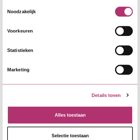
onze
cookieverklaring
.
Toestemmingsselectie
Noodzakelijk
Voorkeuren
Statistieken
Marketing
Details tonen
Alles toestaan
Selectie toestaan