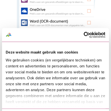
Deze website maakt gebruik van cookies
We gebruiken cookies (en vergelijkbare technieken) om
content en advertenties te personaliseren, om functies
voor social media te bieden en om ons websiteverkeer te
Stap 4
analyseren. Ook delen we informatie over uw gebruik van
Scan opslaan
onze site met onze partners voor social media,
adverteren en analyse. Deze partners kunnen deze
gegevens combineren met andere informatie die u aan ze
Kies in het volgende scherm de optie 'Opslaan als
heeft verstrekt of die ze hebben verzameld op basis van
pdf'.
uw gebruik van hun services. Lees meer over cookies in