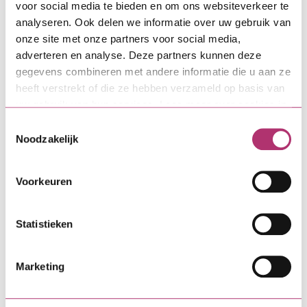
voor social media te bieden en om ons websiteverkeer te
analyseren. Ook delen we informatie over uw gebruik van
Stap 4
onze site met onze partners voor social media,
adverteren en analyse. Deze partners kunnen deze
Scan opslaan
gegevens combineren met andere informatie die u aan ze
heeft verstrekt of die ze hebben verzameld op basis van
uw gebruik van hun services. Lees meer over cookies in
Kies in het volgende scherm de optie 'Opslaan als
onze
cookieverklaring
.
pdf'. Kies daarna voor 'Opslag van telefoon' zodat
Toestemmingsselectie
het bestand gedeeld kan worden.
Noodzakelijk
Voorkeuren
Statistieken
Marketing