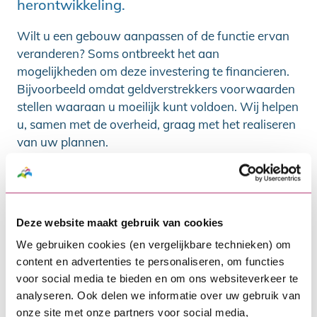
herontwikkeling.
Wilt u een gebouw aanpassen of de functie ervan
veranderen? Soms ontbreekt het aan
mogelijkheden om deze investering te financieren.
Bijvoorbeeld omdat geldverstrekkers voorwaarden
stellen waaraan u moeilijk kunt voldoen. Wij helpen
u, samen met de overheid, graag met het realiseren
van uw plannen.
SVn kijkt met andere ogen naar uw plannen. Hierbij
kijken we niet alleen naar financieel rendement,
maar ook naar maatschappelijk belang. En bieden
hiermee ruimte voor vernieuwende en
Deze website maakt gebruik van cookies
grensverleggende projecten.
We gebruiken cookies (en vergelijkbare technieken) om
content en advertenties te personaliseren, om functies
Wij willen helpen om uw plannen te realiseren.
voor social media te bieden en om ons websiteverkeer te
Samen met u zoeken we naar een oplossing op
analyseren. Ook delen we informatie over uw gebruik van
maat. En naar de mogelijkheden om voldoende (bij)
onze site met onze partners voor social media,