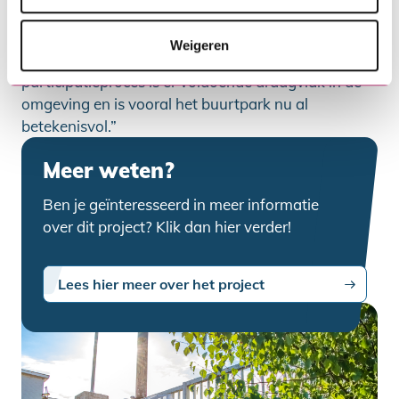
voor de gehele omgeving, hebben ook een positieve
impact op de woon- en leefkwaliteit van
Weigeren
omliggende wijken. Dankzij het uitgebreide
participatieproces is er voldoende draagvlak in de
omgeving en is vooral het buurtpark nu al
betekenisvol.”
Meer weten?
Ben je geïnteresseerd in meer informatie
over dit project? Klik dan hier verder!
Lees hier meer over het project