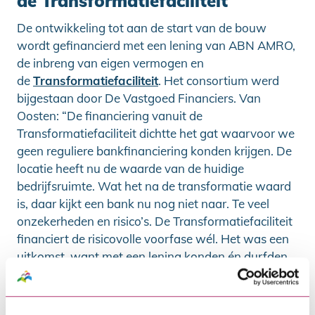
de Transformatiefaciliteit
De ontwikkeling tot aan de start van de bouw
wordt gefinancierd met een lening van ABN AMRO,
de inbreng van eigen vermogen en
de
Transformatiefaciliteit
. Het consortium werd
bijgestaan door De Vastgoed Financiers. Van
Oosten: “De financiering vanuit de
Transformatiefaciliteit dichtte het gat waarvoor we
geen reguliere bankfinanciering konden krijgen. De
locatie heeft nu de waarde van de huidige
bedrijfsruimte. Wat het na de transformatie waard
is, daar kijkt een bank nu nog niet naar. Te veel
onzekerheden en risico’s. De Transformatiefaciliteit
financiert de risicovolle voorfase wél. Het was een
uitkomst, want met een lening konden én durfden
we de locatie aan te kopen en kunnen daardoor
versneld ontwikkelen. Sinds juli 2022 zijn we
formeel eigenaar. Inmiddels zijn er zelfs