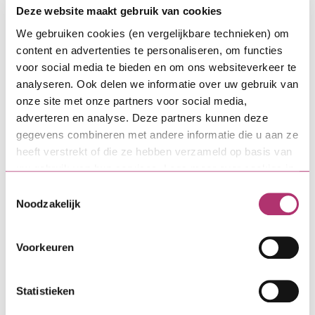
marktpartijen die interesse hebben, omdat de
Deze website maakt gebruik van cookies
risico’s nu inzichtelijk zijn.”
We gebruiken cookies (en vergelijkbare technieken) om
content en advertenties te personaliseren, om functies
Meerjarentraject met gemeente
voor social media te bieden en om ons websiteverkeer te
Amsterdam
analyseren. Ook delen we informatie over uw gebruik van
onze site met onze partners voor social media,
“We hebben onszelf tot januari 2025 de tijd
adverteren en analyse. Deze partners kunnen deze
gegeven om tot een onherroepelijke
gegevens combineren met andere informatie die u aan ze
omgevingsvergunning te komen”, vervolgt Van
heeft verstrekt of die ze hebben verzameld op basis van
Oosten. “Waar het definitief ontwerp aan moet
uw gebruik van hun services. Lees meer over cookies in
voldoen, is onderwerp van nog vele gesprekken
onze
cookieverklaring
.
Toestemmingsselectie
met de gemeente Amsterdam. We hebben
Noodzakelijk
regelmatig contact, maar het is een kwestie van tijd
om tot afspraken te komen in een omvangrijke
transformatie als deze. Dat spel tussen markt en
Voorkeuren
overheid kent veel tegenstrijdige belangen, zonder
officiële termijnen. We doen dit al langer, dus we
Statistieken
hebben geduld en zijn liever enthousiast dan