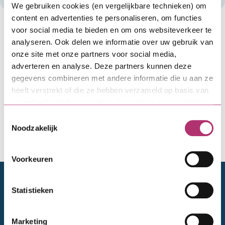
We gebruiken cookies (en vergelijkbare technieken) om
content en advertenties te personaliseren, om functies
Tijdens de ALV stemmen de VvE-leden over de te
voor social media te bieden en om ons websiteverkeer te
nemen maatregelen. Ze stemmen ook apart over
analyseren. Ook delen we informatie over uw gebruik van
het aangaan van de lening, de aangepaste
onze site met onze partners voor social media,
servicekosten en begroting, en het nieuwe
adverteren en analyse. Deze partners kunnen deze
(duurzame) meerjarenonderhoudsplan (MJOP). Hoe
gegevens combineren met andere informatie die u aan ze
pak je zo’n vergadering aan? We helpen je op weg
heeft verstrekt of die ze hebben verzameld op basis van
met tips en voorbeeldteksten. Die kun je voor,
uw gebruik van hun services. Lees meer over cookies in
tijdens en na de ALV gebruiken.
onze
cookieverklaring
.
Toestemmingsselectie
Noodzakelijk
Tips en voorbeeldteksten ALV
Voorkeuren
Doelgroepen
Statistieken
Particulieren
Marketing