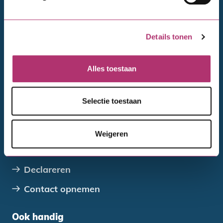
Financieel adviseurs
Bedrijven en ontwikkelaars
Details tonen
VvE's
Verenigingen, stichtingen en coöperaties
Alles toestaan
Overheden
Selectie toestaan
Direct regelen
Wijziging doorgeven
Weigeren
Betalen en aflossen
Declareren
Contact opnemen
Ook handig