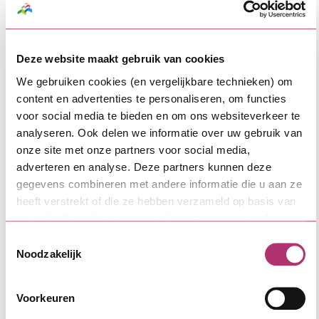
Deze website maakt gebruik van cookies
We gebruiken cookies (en vergelijkbare technieken) om
content en advertenties te personaliseren, om functies
5 tips voor een soepele ALV en zorgvuldige
besluitvorming
voor social media te bieden en om ons websiteverkeer te
analyseren. Ook delen we informatie over uw gebruik van
onze site met onze partners voor social media,
adverteren en analyse. Deze partners kunnen deze
gegevens combineren met andere informatie die u aan ze
heeft verstrekt of die ze hebben verzameld op basis van
uw gebruik van hun services. Lees meer over cookies in
onze
cookieverklaring
.
Toestemmingsselectie
Noodzakelijk
Voorkeuren